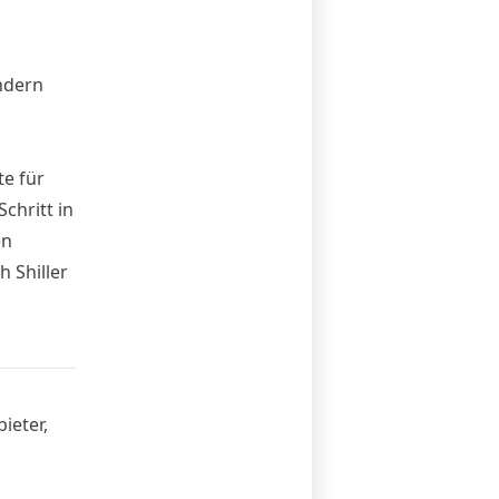
ndern
e für
chritt in
en
 Shiller
ieter,