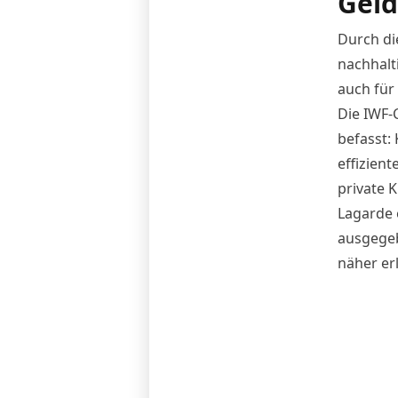
Geld
Durch di
nachhalt
auch für 
Die IWF-
befasst:
effizien
private 
Lagarde 
ausgegeb
näher er