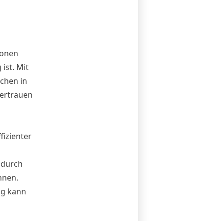
ionen
ist. Mit
chen in
ertrauen
fizienter
t durch
nnen.
ng kann