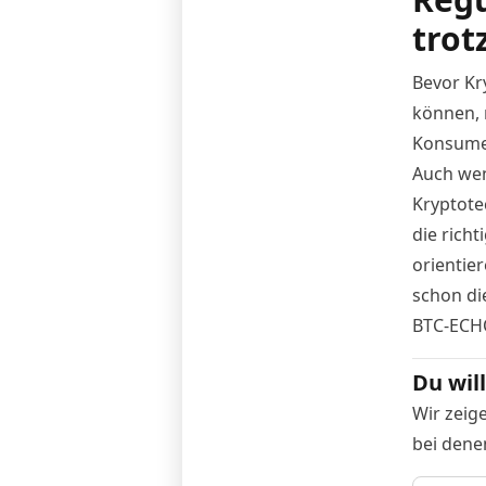
trot
Bevor Kr
können, 
Konsume
Auch wen
Kryptotec
die rich
orientier
schon die
BTC-ECH
Du wil
Wir zeig
bei dene