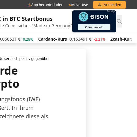
App herunterladen
Advertise
Anmelden
€ in BTC Startbonus
le Coins sicher "Made in Germany"
1
€
Cardano-Kurs
0,163491
€
Zcash-Kurs
441,29
0.28%
-2.21%
ußert sich positiv gegenüber Krypto
rde
ypto
rungsfonds (IWF)
rt. In ihrem
zeichnete diese als