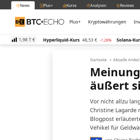
News
Plus+
Kurse
Analysen
Reviews
Plus+
Kryptowährungen
In
BTC-ECHO
1,98 T
€
13
€
Hyperliquid-Kurs
48,53
€
Solana-Kurs
64,1
-0.52%
-1.28%
Startseite
Aktuelle Artike
Meinung
äußert s
Vor nicht allzu la
Christine Lagarde
Blogpost erläutert
Vehikel für Geldwä
von
Chiara Bac