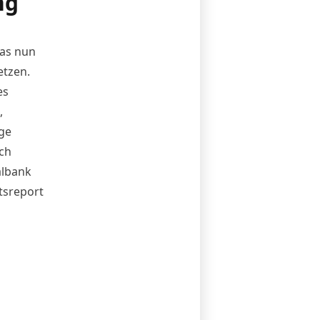
ng
das nun
etzen.
es
,
nge
ch
albank
tsreport