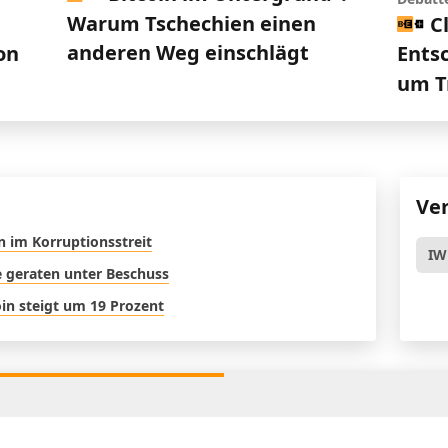
Warum Tschechien einen
C
anderen Weg einschlägt
on
Ents
um T
Ve
n im Korruptionsstreit
IW
ne geraten unter Beschuss
oin steigt um 19 Prozent