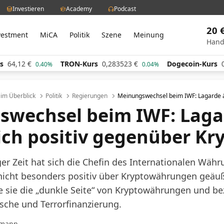
Investieren
Academy
Podcast
20 
vestment
MiCA
Politik
Szene
Meinung
Hand
2
€
TRON-Kurs
0,283523
€
Dogecoin-Kurs
0,06053
0.40%
0.04%
l im Überblick
Politik
Regierungen
Meinungswechsel beim IWF: Lagarde ä
swechsel beim IWF: Laga
ich positiv gegenüber Kr
nger Zeit hat sich die Chefin des Internationalen Wäh
nicht besonders positiv
über Kryptowährungen geäuße
e sie die „dunkle Seite“ von Kryptowährungen und be
sche und Terrorfinanzierung.
hmann