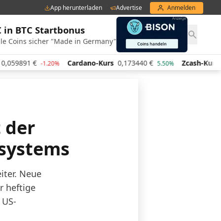
App herunterladen
Advertise
Anmelden
€ in BTC Startbonus
le Coins sicher "Made in Germany"
9891
€
Cardano-Kurs
0,173440
€
Zcash-Kurs
437,
-1.20%
5.50%
 der
zsystems
iter. Neue
r heftige
 US-