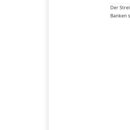
Der Strei
Banken sp
Vorwürfe
Diskussi
des Fina