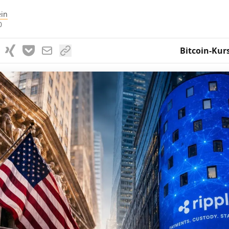
ein
0
Bitcoin-Kur