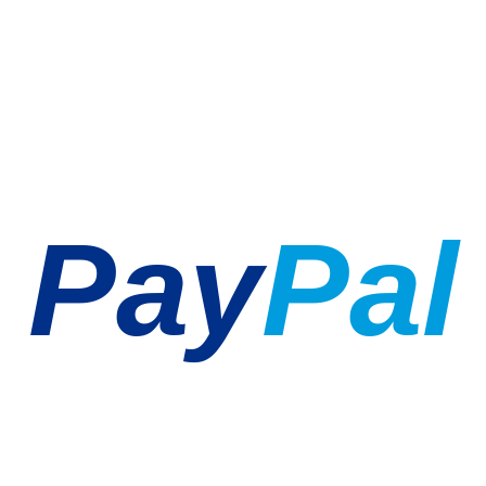
Pay
Pal