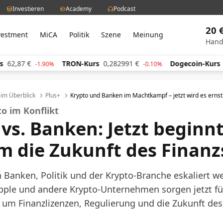
Investieren
Academy
Podcast
20 
vestment
MiCA
Politik
Szene
Meinung
Hand
87
€
TRON-Kurs
0,282991
€
Dogecoin-Kurs
0,05
-1.90%
-0.10%
l im Überblick
Plus+
Krypto und Banken im Machtkampf – jetzt wird es ernst
o im Konflikt
vs. Banken: Jetzt beginnt
 die Zukunft des Finan
n Banken, Politik und der Krypto-Branche eskaliert we
pple und andere Krypto-Unternehmen sorgen jetzt fü
 um Finanzlizenzen, Regulierung und die Zukunft des