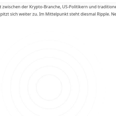
t zwischen der Krypto-Branche, US-Politikern und tradition
itzt sich weiter zu. Im Mittelpunkt steht diesmal Ripple. N
 von US-Senatorin Elizabeth Warren sorgen aktuell für hef
onen rund um Krypto-Lizenzen, Bankregulierung und die Z
nzsystems in den USA.