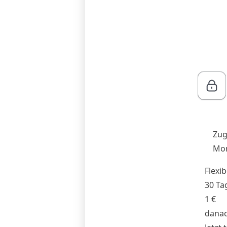
Zug
Mon
Flexib
30 Ta
1 €
danac