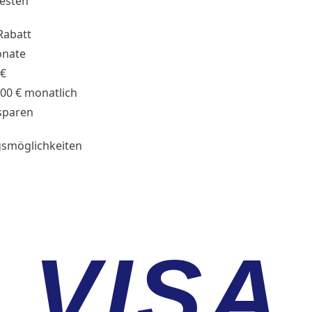
testen
Rabatt
onate
 €
,00 € monatlich
sparen
smöglichkeiten
VISA