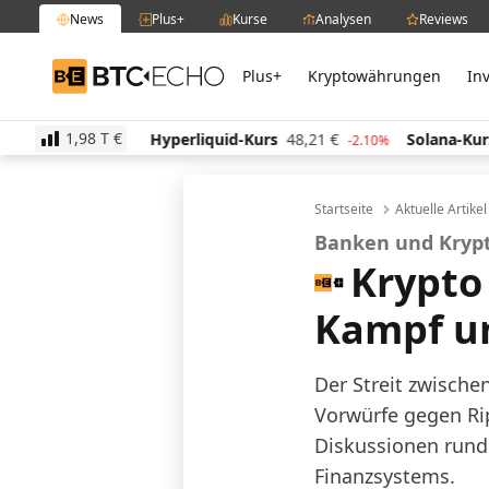
News
Plus+
Kurse
Analysen
Reviews
Plus+
Kryptowährungen
In
BTC-ECHO
1,98 T
€
3,44
€
Hyperliquid-Kurs
48,21
€
Solana-Kurs
62,
-0.20%
-2.10%
Startseite
Aktuelle Artike
Banken und Krypt
Krypto 
Kampf um
Der Streit zwische
Vorwürfe gegen Ri
Diskussionen rund
Finanzsystems.