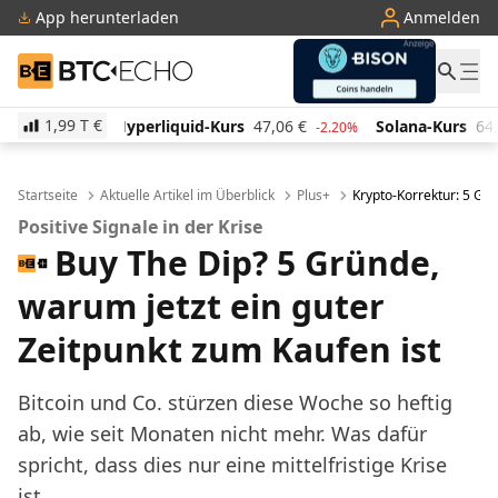
App herunterladen
Anmelden
BTC-ECHO
1,99 T
€
quid-Kurs
47,06
€
Solana-Kurs
64,79
€
TRON-Kur
-2.20%
3.10%
Startseite
Aktuelle Artikel im Überblick
Plus+
Krypto-Korrektur: 5 Grü
Positive Signale in der Krise
Buy The Dip? 5 Gründe,
warum jetzt ein guter
Zeitpunkt zum Kaufen ist
Bitcoin und Co. stürzen diese Woche so heftig
ab, wie seit Monaten nicht mehr. Was dafür
spricht, dass dies nur eine mittelfristige Krise
ist.