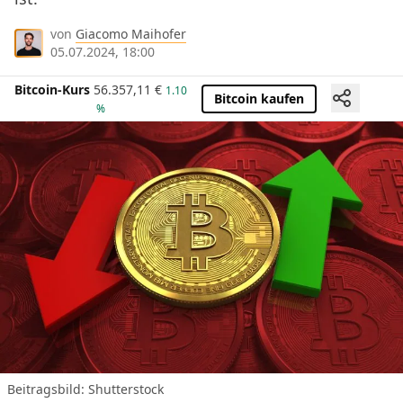
von
Giacomo Maihofer
05.07.2024, 18:00
Bitcoin-Kurs
56.357,11
€
1.10
Bitcoin kaufen
%
Beitragsbild: Shutterstock