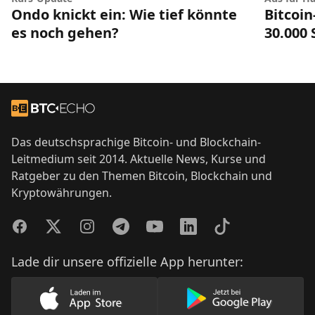
Ondo knickt ein: Wie tief könnte
Bitcoin
es noch gehen?
30.000
Footer
Zur Startseite
Das deutschsprachige Bitcoin- und Blockchain-
Leitmedium seit 2014. Aktuelle News, Kurse und
Ratgeber zu den Themen Bitcoin, Blockchain und
Kryptowährungen.
Facebook
Twitter
Instagram
Telegram
YouTube
LinkedIn
TikTok
Lade dir unsere offizielle App herunter:
Lade unsere App im AppStore herunter
Lade unsere App