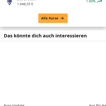
1.60%
1.648,55
€
Alle Kurse
Das könnte dich auch interessieren
Kurs-Update
Aus für Ha