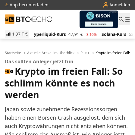
App herunterladen
Anmelden
BTC-ECHO
1,97 T
€
uid-Kurs
47,91
€
Solana-Kurs
63,52
€
TRON-Kur
-3.10%
-1.00%
Startseite
Aktuelle Artikel im Überblick
Plus+
Krypto im freien Fall: 
Das sollten Anleger jetzt tun
Krypto im freien Fall: So
schlimm könnte es noch
werden
Japan sowie zunehmende Rezessionssorgen
haben einen Börsen-Crash ausgelöst, dem sich
auch Kryptowährungen nicht entziehen können.
Wie schlimm das Ausmaß ist, wie Anleger jetzt