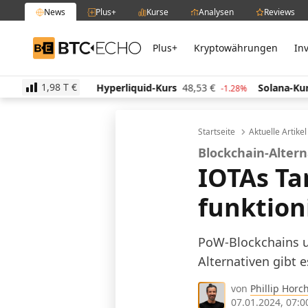
News
Plus+
Kurse
Analysen
Reviews
Plus+
Kryptowährungen
In
BTC-ECHO
1,98 T
€
516,13
€
Hyperliquid-Kurs
48,53
€
Solana-Kurs
6
-0.52%
-1.28%
Startseite
Aktuelle Artike
Blockchain-Alter
IOTAs Ta
funktion
PoW-Blockchains u
Alternativen gibt e
von
Phillip Horc
07.01.2024, 07:0