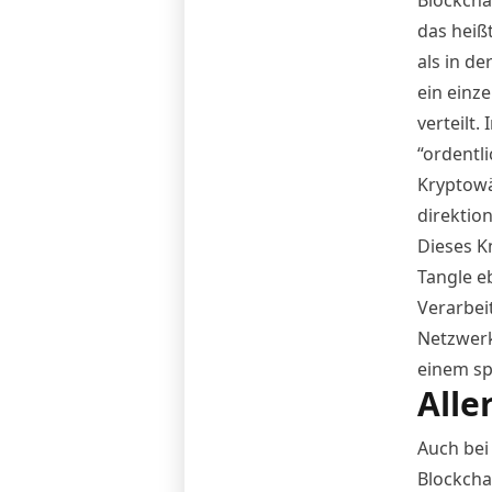
das heiß
als in de
ein einz
verteilt.
“ordentl
Kryptowä
direktio
Dieses K
Tangle eb
Verarbei
Netzwerk
einem sp
Alle
Auch bei
Blockcha