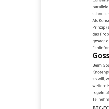
parallel
schneller
Als Kons
Prinzip (
das Prob
gesagt g
Fehlinfo
Goss
Beim Gos
Knotenpu
so will,
weitere 
regelmäß
Teilnehm
BTC-EC