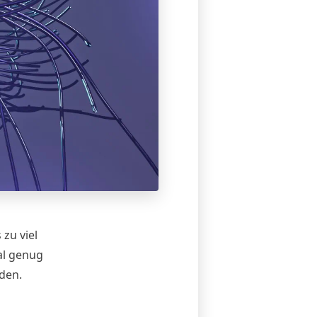
zu viel
al genug
rden.