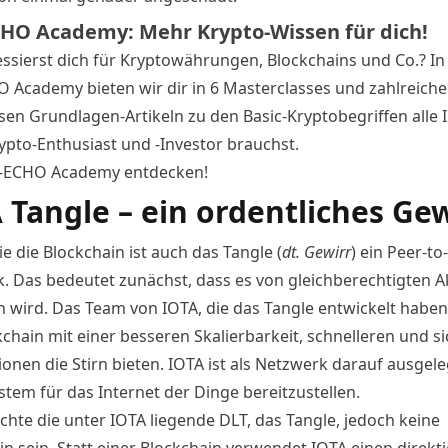
HO Academy: Mehr Krypto-Wissen für dich!
essierst dich für Kryptowährungen, Blockchains und Co.? In
 Academy bieten wir dir in 6 Masterclasses und zahlreich
sen Grundlagen-Artikeln zu den Basic-Kryptobegriffen alle I
rypto-Enthusiast und -Investor brauchst.
C-ECHO Academy entdecken!
 Tangle – ein ordentliches Gew
 die Blockchain ist auch das Tangle (
dt. Gewirr
) ein Peer-to
. Das bedeutet zunächst, dass es von gleichberechtigten 
n wird. Das Team von IOTA, die das Tangle entwickelt haben
kchain mit einer besseren Skalierbarkeit, schnelleren und s
onen die Stirn bieten. IOTA ist als Netzwerk darauf ausgeleg
stem für das
Internet der Dinge
bereitzustellen.
hte die unter IOTA liegende DLT, das Tangle, jedoch keine
n sein. Statt einer Blockchain verwendet IOTA einen direkt