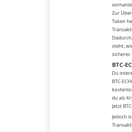
vorhande
Zur Über
Token he
Transakt
Dadurch, 
steht, w
sicherer.
BTC-EC
Du inter
BTC-ECHO
kostenlo
du als K
Jetzt BT
Jedoch is
Transakt