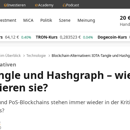
Investieren
Academy
Podcast
20 
vestment
MiCA
Politik
Szene
Meinung
Hand
4,12
€
TRON-Kurs
0,283523
€
Dogecoin-Kurs
0,0
0.40%
0.04%
l im Überblick
Technologie
Blockchain-Alternativen: IOTA-Tangle und Hash
nativen
ngle und Hashgraph – wi
ieren sie?
nd PoS-Blockchains stehen immer wieder in der Krit
s?
h
0