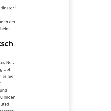
rdinator”
agen der
 beim
tsch
tes Netz
hgraph
 es hier
n
 und
u bilden.
buted
mehrere