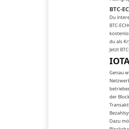
BTC-EC
Du inter
BTC-ECHO
kostenlo
du als K
Jetzt BT
IOTA
Genau wie
Netzwerk
betriebe
der Bloc
Transakti
Bezahlsy
Dazu möc
Blockchai