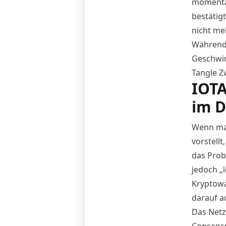
momentan
bestätig
nicht me
Während 
Geschwin
Tangle Z
IOTA
im 
Wenn man
vorstell
das Prob
jedoch „
Kryptowä
darauf a
Das Netz
Consensu