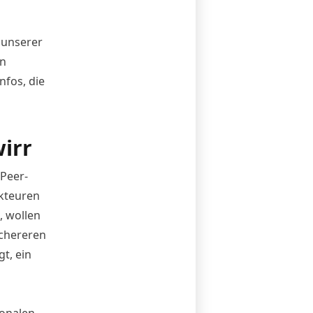
 unserer
en
nfos, die
irr
-Peer-
Akteuren
, wollen
ichereren
t, ein
ionalen,