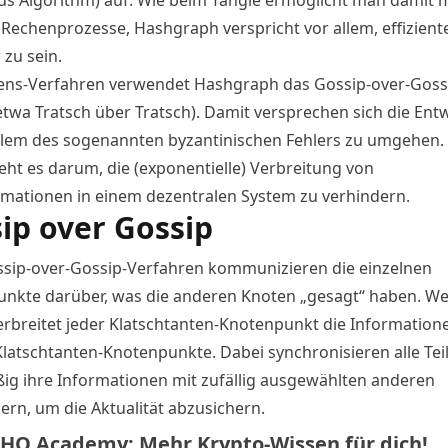
e Rechenprozesse, Hashgraph verspricht vor allem, effizient
 zu sein.
ens-Verfahren verwendet Hashgraph das Gossip-over-Goss
etwa Tratsch über Tratsch). Damit versprechen sich die Entw
lem des sogenannten byzantinischen Fehlers zu umgehen.
eht es darum, die (exponentielle) Verbreitung von
rmationen in einem dezentralen System zu verhindern.
ip over Gossip
sip-over-Gossip-Verfahren kommunizieren die einzelnen
nkte darüber, was die anderen Knoten „gesagt“ haben. 
 verbreitet jeder Klatschtanten-Knotenpunkt die Information
Klatschtanten-Knotenpunkte. Dabei synchronisieren alle Te
ig ihre Informationen mit zufällig ausgewählten anderen
ern, um die Aktualität abzusichern.
HO Academy: Mehr Krypto-Wissen für dich!