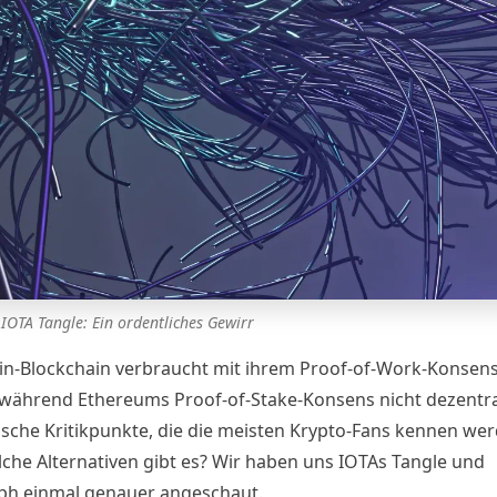
IOTA Tangle: Ein ordentliches Gewirr
oin-Blockchain verbraucht mit ihrem Proof-of-Work-Konsens 
 während Ethereums Proof-of-Stake-Konsens nicht dezentr
sische Kritikpunkte, die die meisten Krypto-Fans kennen we
che Alternativen gibt es? Wir haben uns IOTAs Tangle und
h einmal genauer angeschaut.