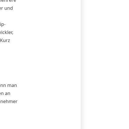
er und
ip-
ickler,
 Kurz
Wenn man
en an
ilnehmer