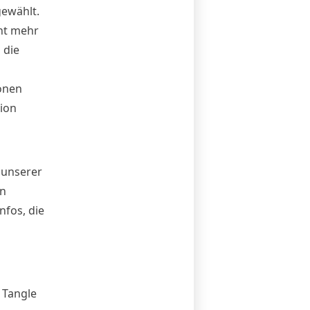
gewählt.
cht mehr
 die
ionen
tion
 unserer
en
nfos, die
 Tangle