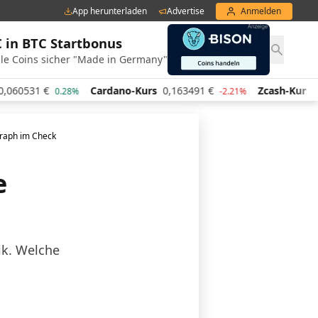
App herunterladen
Advertise
Anmelden
€ in BTC Startbonus
le Coins sicher "Made in Germany"
60531
€
Cardano-Kurs
0,163491
€
Zcash-Kurs
441
0.28%
-2.21%
graph im Check
e
ik. Welche