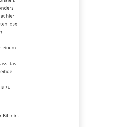
 Anders
at hier
ten lose
in
r einem
dass das
eitige
le zu
 Bitcoin-