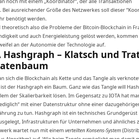
 noch mit einem „Koordinator“, der alle Transaktionen
t. Bei ausreichender Größe des Netzwerkes soll dieser “Koo
hr benötigt werden.
theoretisch also die Probleme der Bitcoin-Blockchain in Fr
digkeit und auch Energieleistung gelöst werden, kommen
weifel an der Autonomie der Technologie auf.
 Hashgraph – Klatsch und Tra
Datenbaum
 sich die Blockchain als Kette und das Tangle als verknote
t, ist der Hashgraph ein Baum. Ganz wie das Tangle will Has
lem der Skalierbarkeit lösen. Im Gegensatz zu IOTA hat man
lediglich“ mit einer Datenstruktur ohne einer dazugehörige
hrung zu tun. Hashgraph ist ein technisches Grundgerüst
usgelegt, Infrastrukturen für Unternehmen und ähnliches z
werk wartet nun mit einem
verteilten Konsens-System
(Distri
s Algorithm) auf. Wie beim Tangle ermöglicht man damit 