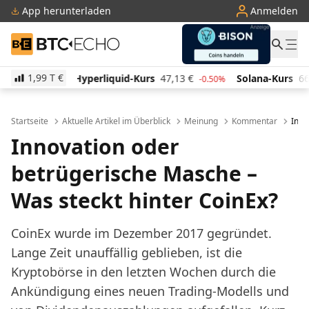
App herunterladen
Anmelden
BTC-ECHO
1,99 T
€
liquid-Kurs
47,13
€
Solana-Kurs
66,29
€
TRON-Ku
-0.50%
1.10%
Startseite
Aktuelle Artikel im Überblick
Meinung
Kommentar
Inno
Innovation oder
betrügerische Masche –
Was steckt hinter CoinEx?
CoinEx wurde im Dezember 2017 gegründet.
Lange Zeit unauffällig geblieben, ist die
Kryptobörse in den letzten Wochen durch die
Ankündigung eines neuen Trading-Modells und