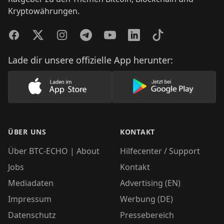
Kryptowährungen.
Facebook
Twitter
Instagram
Telegram
YouTube
LinkedIn
TikTok
Lade dir unsere offizielle App herunter:
Lade unsere App im AppStore herunter
Lade unsere App
ÜBER UNS
KONTAKT
Über BTC-ECHO | About
Hilfecenter / Support
Jobs
Kontakt
Mediadaten
Advertising (EN)
Impressum
Werbung (DE)
Datenschutz
Pressebereich