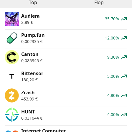
Top
Flop
Audiera
35.70%
2,89
€
Pump.fun
12.00%
0,002335
€
Canton
9.30%
0,085345
€
Bittensor
5.00%
180,20
€
Zcash
4.80%
453,99
€
HUNT
4.00%
0,031644
€
Internet Computer