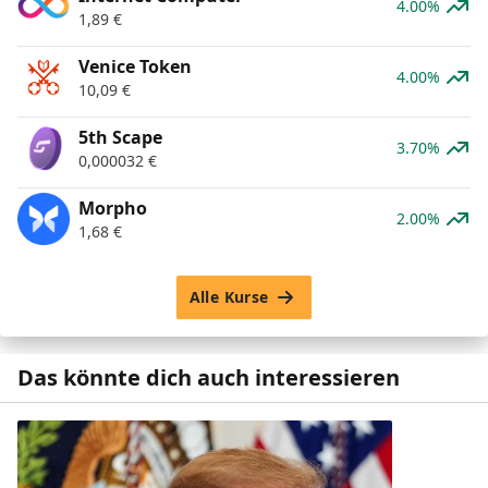
4.00%
1,89
€
Venice Token
4.00%
10,09
€
5th Scape
3.70%
0,000032
€
Morpho
2.00%
1,68
€
Alle Kurse
Das könnte dich auch interessieren