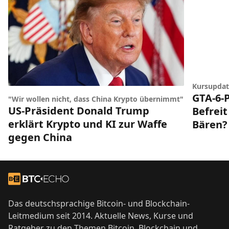
Kursupdat
GTA-6-P
"Wir wollen nicht, dass China Krypto übernimmt"
US-Präsident Donald Trump
Befreit
erklärt Krypto und KI zur Waffe
Bären?
gegen China
Footer
Zur Startseite
Das deutschsprachige Bitcoin- und Blockchain-
Leitmedium seit 2014. Aktuelle News, Kurse und
Ratgeber zu den Themen Bitcoin, Blockchain und