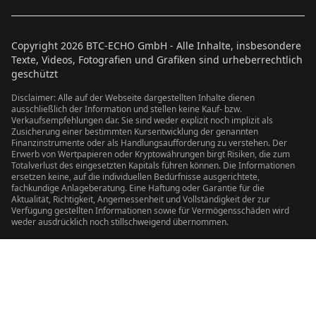
Copyright
2026
BTC-ECHO GmbH - Alle Inhalte, insbesondere
Texte, Videos, Fotografien und Grafiken sind urheberrechtlich
geschützt
Disclaimer: Alle auf der Webseite dargestellten Inhalte dienen
ausschließlich der Information und stellen keine Kauf- bzw.
Verkaufsempfehlungen dar. Sie sind weder explizit noch implizit als
Zusicherung einer bestimmten Kursentwicklung der genannten
Finanzinstrumente oder als Handlungsaufforderung zu verstehen. Der
Erwerb von Wertpapieren oder Kryptowährungen birgt Risiken, die zum
Totalverlust des eingesetzten Kapitals führen können. Die Informationen
ersetzen keine, auf die individuellen Bedürfnisse ausgerichtete,
fachkundige Anlageberatung. Eine Haftung oder Garantie für die
Aktualität, Richtigkeit, Angemessenheit und Vollständigkeit der zur
Verfügung gestellten Informationen sowie für Vermögensschäden wird
weder ausdrücklich noch stillschweigend übernommen.