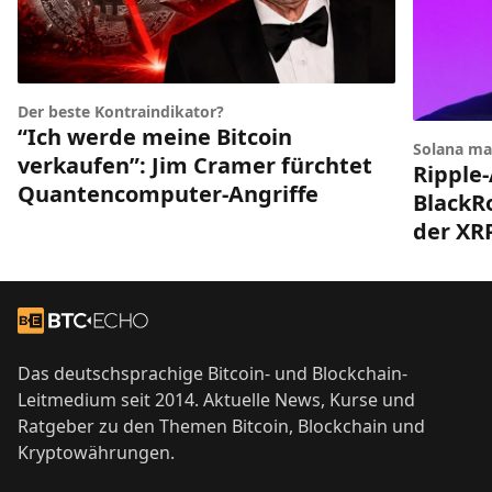
Der beste Kontraindikator?
“Ich werde meine Bitcoin
Solana ma
verkaufen”: Jim Cramer fürchtet
Ripple-
Quantencomputer-Angriffe
BlackRo
der XR
Footer
Zur Startseite
Das deutschsprachige Bitcoin- und Blockchain-
Leitmedium seit 2014. Aktuelle News, Kurse und
Ratgeber zu den Themen Bitcoin, Blockchain und
Kryptowährungen.