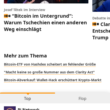
Josef Tětek im Interview
“Bitcoin im Untergrund”:
Debatte i
Warum Tschechien einen anderen
Clar
Weg einschlägt
Entsch
Trump 
Mehr zum Thema
Bitcoin-ETF von Hashdex scheitert an fehlender Größe
"Macht keine so große Nummer aus dem Clarity Act"
Bitcoin-Abverkauf: Wallet-Hack erschüttert Krypto-Markt
Top
Flop
Pi Network