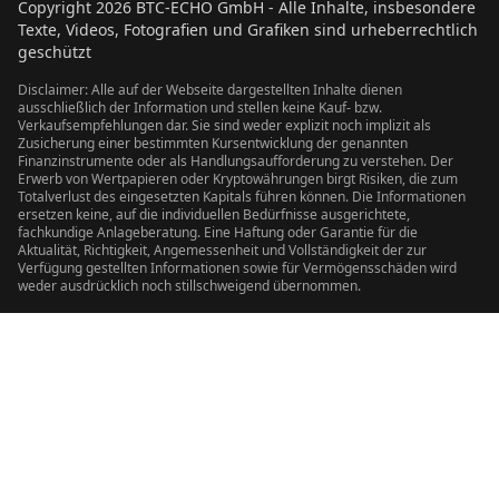
Copyright
2026
BTC-ECHO GmbH - Alle Inhalte, insbesondere
Texte, Videos, Fotografien und Grafiken sind urheberrechtlich
geschützt
Disclaimer: Alle auf der Webseite dargestellten Inhalte dienen
ausschließlich der Information und stellen keine Kauf- bzw.
Verkaufsempfehlungen dar. Sie sind weder explizit noch implizit als
Zusicherung einer bestimmten Kursentwicklung der genannten
Finanzinstrumente oder als Handlungsaufforderung zu verstehen. Der
Erwerb von Wertpapieren oder Kryptowährungen birgt Risiken, die zum
Totalverlust des eingesetzten Kapitals führen können. Die Informationen
ersetzen keine, auf die individuellen Bedürfnisse ausgerichtete,
fachkundige Anlageberatung. Eine Haftung oder Garantie für die
Aktualität, Richtigkeit, Angemessenheit und Vollständigkeit der zur
Verfügung gestellten Informationen sowie für Vermögensschäden wird
weder ausdrücklich noch stillschweigend übernommen.