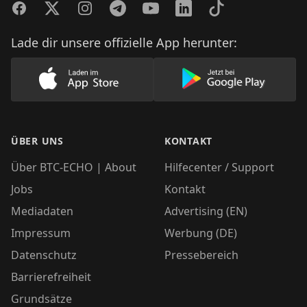
Facebook
Twitter
Instagram
Telegram
YouTube
LinkedIn
TikTok
Lade dir unsere offizielle App herunter:
Lade unsere App im AppStore herunter
Lade unsere App
ÜBER UNS
KONTAKT
Über BTC-ECHO | About
Hilfecenter / Support
Jobs
Kontakt
Mediadaten
Advertising (EN)
Impressum
Werbung (DE)
Datenschutz
Pressebereich
Barrierefreiheit
Grundsätze