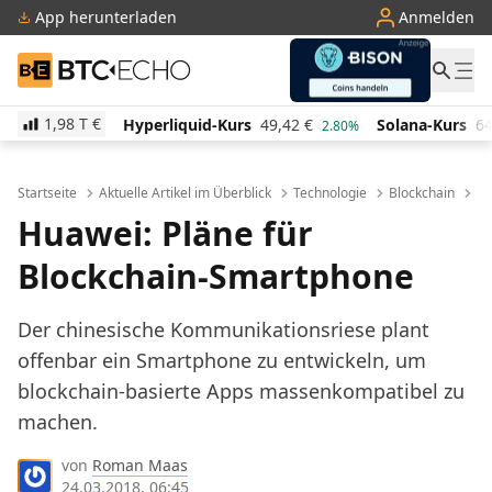
App herunterladen
Anmelden
BTC-ECHO
1,98 T
€
Hyperliquid-Kurs
49,42
€
Solana-Kurs
64,18
€
TRO
2.80%
0.00%
Startseite
Aktuelle Artikel im Überblick
Technologie
Blockchain
Hu
Huawei: Pläne für
Blockchain-Smartphone
Der chinesische Kommunikationsriese plant
offenbar ein Smartphone zu entwickeln, um
blockchain-basierte Apps massenkompatibel zu
machen.
von
Roman Maas
24.03.2018, 06:45