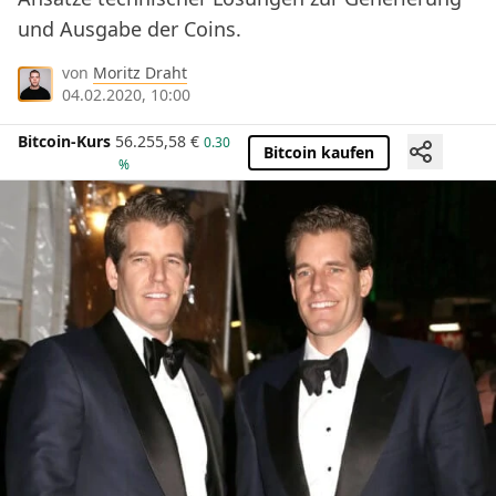
und Ausgabe der Coins.
von
Moritz Draht
04.02.2020, 10:00
Bitcoin-Kurs
56.255,58
€
0.30
Bitcoin kaufen
%