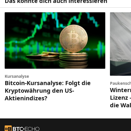
Das könnte dich auch interessieren
Kursanalyse
Bitcoin-Kursanalyse: Folgt die
Paukensch
Winter
Kryptowährung den US-
Lizenz 
Aktienindizes?
die Wal
Footer
Zur Startseite