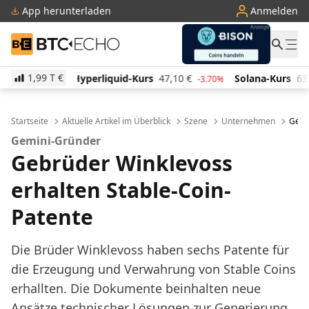
App herunterladen
Anmelden
BTC-ECHO
1,99 T
€
iquid-Kurs
47,10
€
Solana-Kurs
63,90
€
TRON-Ku
-3.70%
0.40%
Startseite
Aktuelle Artikel im Überblick
Szene
Unternehmen
Gebr
Gemini-Gründer
Gebrüder Winklevoss
erhalten Stable-Coin-
Patente
Die Brüder Winklevoss haben sechs Patente für
die Erzeugung und Verwahrung von Stable Coins
erhallten. Die Dokumente beinhalten neue
Ansätze technischer Lösungen zur Generierung