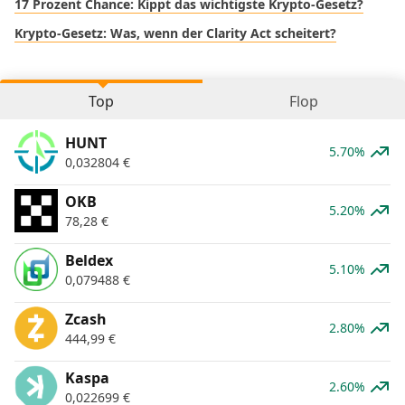
17 Prozent Chance: Kippt das wichtigste Krypto-Gesetz?
Krypto-Gesetz: Was, wenn der Clarity Act scheitert?
Top
Flop
HUNT
5.70%
0,032804
€
OKB
5.20%
78,28
€
Beldex
5.10%
0,079488
€
Zcash
2.80%
444,99
€
Kaspa
2.60%
0,022699
€