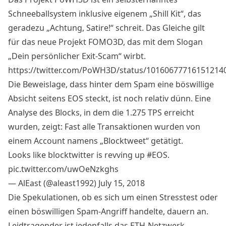
Schneeballsystem inklusive eigenem „
Shill Kit
“, das
geradezu „Achtung, Satire!“ schreit. Das Gleiche gilt
für das neue Projekt FOMO3D, das mit dem Slogan
„Dein persönlicher Exit-Scam“ wirbt.
https://twitter.com/PoWH3D/status/10160677716151214
Die Beweislage, dass hinter dem Spam eine böswillige
Absicht seitens EOS steckt, ist noch relativ dünn. Eine
Analyse des Blocks, in dem die 1.275 TPS erreicht
wurden, zeigt: Fast alle Transaktionen wurden von
einem Account namens „Blocktweet“ getätigt.
Looks like blocktwitter is revving up
#EOS
.
pic.twitter.com/uwOeNzkghs
— AlEast (@aleast1992)
July 15, 2018
Die Spekulationen, ob es sich um einen Stresstest oder
einen böswilligen Spam-Angriff handelte, dauern an.
Leidtragender ist jedenfalls das ETH-Netzwerk.