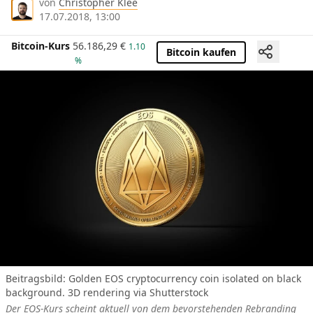
von
Christopher Klee
17.07.2018, 13:00
Bitcoin-Kurs
56.186,29
€
1.10
Bitcoin kaufen
%
Beitragsbild:
Golden EOS cryptocurrency coin isolated on black
background. 3D rendering via Shutterstock
Der EOS-Kurs scheint aktuell von dem bevorstehenden Rebranding