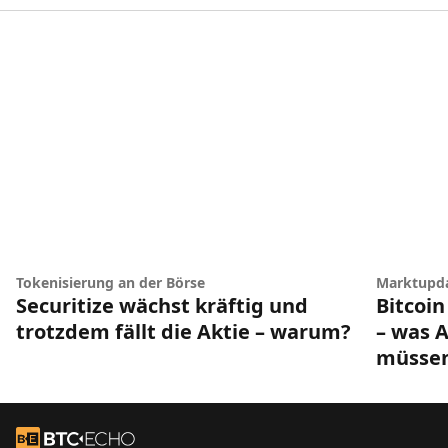
Tokenisierung an der Börse
Marktupd
Securitize wächst kräftig und
Bitcoin
trotzdem fällt die Aktie – warum?
– was A
müsse
Footer
Zur Startseite