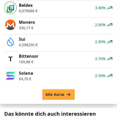
Beldex
3.40%
0,079686
€
Monero
2.90%
330,17
€
Sui
2.90%
0,598250
€
Bittensor
2.70%
169,88
€
Solana
2.50%
64,70
€
Alle Kurse
Das könnte dich auch interessieren