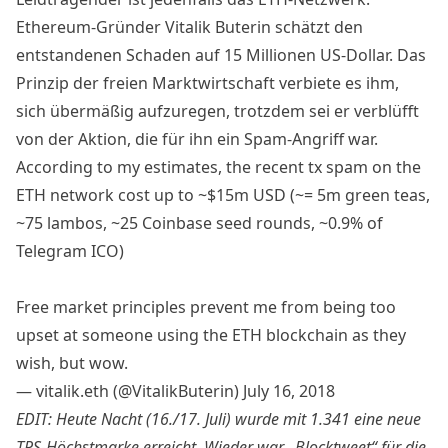
Ethereum-Gründer Vitalik Buterin schätzt den
entstandenen Schaden auf 15 Millionen US-Dollar. Das
Prinzip der freien Marktwirtschaft verbiete es ihm,
sich übermäßig aufzuregen, trotzdem sei er verblüfft
von der Aktion, die für ihn ein Spam-Angriff war.
According to my estimates, the recent tx spam on the
ETH network cost up to ~$15m USD (~= 5m green teas,
~75 lambos, ~25 Coinbase seed rounds, ~0.9% of
Telegram ICO)
Free market principles prevent me from being too
upset at someone using the ETH blockchain as they
wish, but wow.
— vitalik.eth (@VitalikButerin)
July 16, 2018
EDIT: Heute Nacht (16./17. Juli) wurde mit 1.341 eine neue
TPS-Höchstmarke erreicht. Wieder war „Blocktweet“ für die