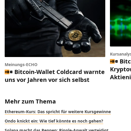
Kursanaly
Bitc
Meinungs-ECHO
Krypto
Bitcoin-Wallet Coldcard warnte
Aktien
uns vor Jahren vor sich selbst
Mehr zum Thema
Ethereum-Kurs: Das spricht für weitere Kursgewinne
Ondo knickt ein: Wie tief könnte es noch gehen?
Solana macht das Rennen: Ripple-Anwalt verteidigt