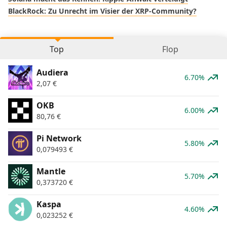
BlackRock: Zu Unrecht im Visier der XRP-Community?
Top
Flop
Audiera
6.70%
2,07
€
OKB
6.00%
80,76
€
Pi Network
5.80%
0,079493
€
Mantle
5.70%
0,373720
€
Kaspa
4.60%
0,023252
€