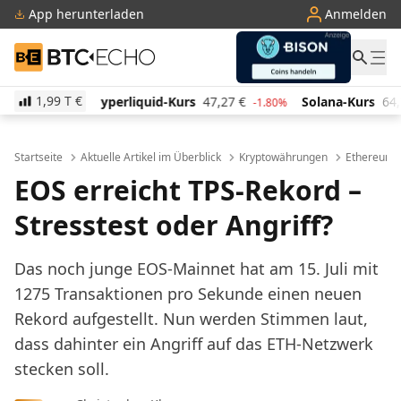
App herunterladen
Anmelden
BTC-ECHO
1,99 T
€
perliquid-Kurs
47,27
€
Solana-Kurs
64,70
€
TRO
-1.80%
2.50%
Startseite
Aktuelle Artikel im Überblick
Kryptowährungen
Ethereum
EOS erreicht TPS-Rekord –
Stresstest oder Angriff?
Das noch junge EOS-Mainnet hat am 15. Juli mit
1275 Transaktionen pro Sekunde einen neuen
Rekord aufgestellt. Nun werden Stimmen laut,
dass dahinter ein Angriff auf das ETH-Netzwerk
stecken soll.