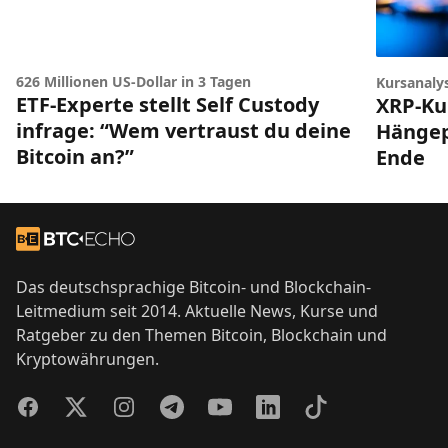
626 Millionen US-Dollar in 3 Tagen
Kursanaly
ETF-Experte stellt Self Custody
XRP-Ku
infrage: “Wem vertraust du deine
Hängep
Bitcoin an?”
Ende
Footer
Zur Startseite
Das deutschsprachige Bitcoin- und Blockchain-
Leitmedium seit 2014. Aktuelle News, Kurse und
Ratgeber zu den Themen Bitcoin, Blockchain und
Kryptowährungen.
Facebook
Twitter
Instagram
Telegram
YouTube
LinkedIn
TikTok