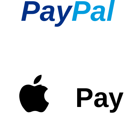
Pay
Pal
Pay