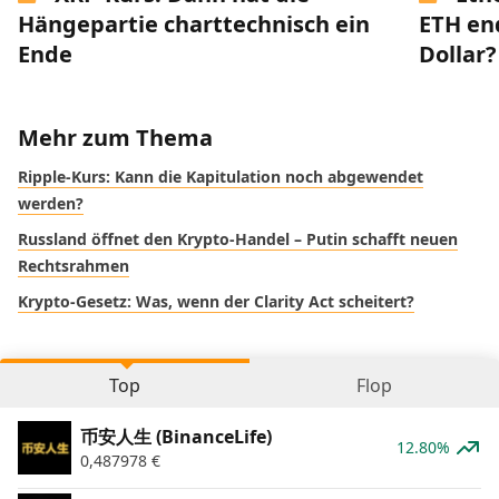
Hängepartie charttechnisch ein
ETH end
Ende
Dollar?
Mehr zum Thema
Ripple-Kurs: Kann die Kapitulation noch abgewendet
werden?
Russland öffnet den Krypto-Handel – Putin schafft neuen
Rechtsrahmen
Krypto-Gesetz: Was, wenn der Clarity Act scheitert?
Top
Flop
币安人生 (BinanceLife)
12.80%
0,487978
€