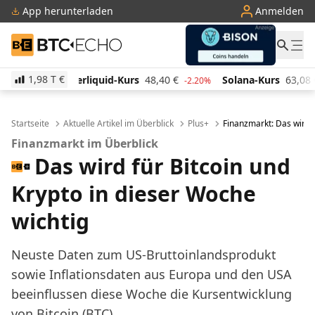
App herunterladen
Anmelden
BTC-ECHO
1,98 T
€
d-Kurs
48,40
€
Solana-Kurs
63,08
€
TRON-Kurs
0
-2.20%
-2.10%
Startseite
Aktuelle Artikel im Überblick
Plus+
Finanzmarkt: Das wird f
Finanzmarkt im Überblick
Das wird für Bitcoin und
Krypto in dieser Woche
wichtig
Neuste Daten zum US-Bruttoinlandsprodukt
sowie Inflationsdaten aus Europa und den USA
beeinflussen diese Woche die Kursentwicklung
von Bitcoin (BTC).