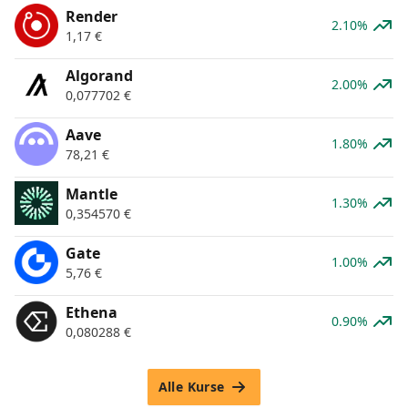
Render
2.10%
1,17
€
Algorand
2.00%
0,077702
€
Aave
1.80%
78,21
€
Mantle
1.30%
0,354570
€
Gate
1.00%
5,76
€
Ethena
0.90%
0,080288
€
Alle Kurse