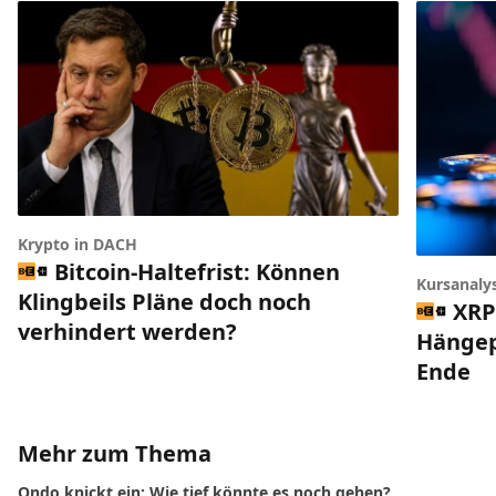
Krypto in DACH
Bitcoin-Haltefrist: Können
Kursanaly
Klingbeils Pläne doch noch
XRP
verhindert werden?
Hängep
Ende
Mehr zum Thema
Ondo knickt ein: Wie tief könnte es noch gehen?