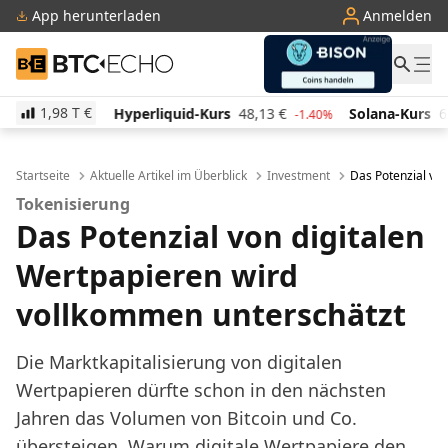
App herunterladen
Anmelden
BTC-ECHO
1,98 T
€
Hyperliquid-Kurs
48,13
€
Solana-Kurs
62,81
€
.10%
-1.40%
-1.4
Startseite
Aktuelle Artikel im Überblick
Investment
Das Potenzial von
Tokenisierung
Das Potenzial von digitalen
Wertpapieren wird
vollkommen unterschätzt
Die Marktkapitalisierung von digitalen
Wertpapieren dürfte schon in den nächsten
Jahren das Volumen von Bitcoin und Co.
übersteigen. Warum digitale Wertpapiere den