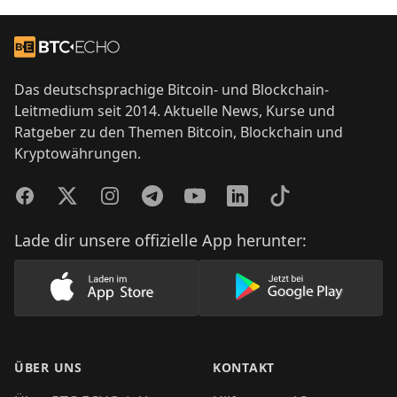
Footer
Zur Startseite
Das deutschsprachige Bitcoin- und Blockchain-
Leitmedium seit 2014. Aktuelle News, Kurse und
Ratgeber zu den Themen Bitcoin, Blockchain und
Kryptowährungen.
Facebook
Twitter
Instagram
Telegram
YouTube
LinkedIn
TikTok
Lade dir unsere offizielle App herunter:
Lade unsere App im AppStore herunter
Lade unsere App
ÜBER UNS
KONTAKT