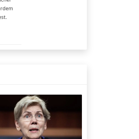
ßerdem
st.