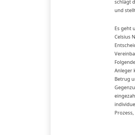
schlägt 
und stell
Es geht 
Celsius 
Entscheid
Vereinba
Folgende
Anleger 
Betrug u
Gegenzug
eingezah
individu
Prozess,