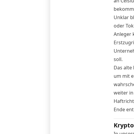
an Celsiu
bekommen
Unklar b
oder Tok
Anleger 
Erstzugr
Unterneh
soll.
Das alte
um mit e
wahrsche
weiter i
Haftricht
Ende ent
Krypto
In unser