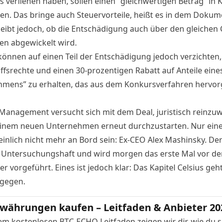
s verliehen haben, sollen einen “gleichwertigen Betrag” in 
. Das bringe auch Steuervorteile, heißt es in dem Dokum
leibt jedoch, ob die Entschädigung auch über den gleichen 
en abgewickelt wird.
können auf einen Teil der Entschädigung jedoch verzichten
iffsrechte und einen 30-prozentigen Rabatt auf Anteile eine
mens” zu erhalten, das aus dem Konkursverfahren hervo
 Management versucht sich mit dem Deal, juristisch reinzu
inem neuen Unternehmen erneut durchzustarten. Nur eine
inlich nicht mehr an Bord sein: Ex-CEO Alex Mashinsky. Der 
n Untersuchungshaft
und wird morgen das erste Mal vor d
er vorgeführt. Eines ist jedoch klar: Das Kapitel Celsius ge
gegen.
währungen kaufen – Leitfaden & Anbieter 20
em kostenlosen BTC-ECHO Leitfaden zeigen wir dir, wie du s