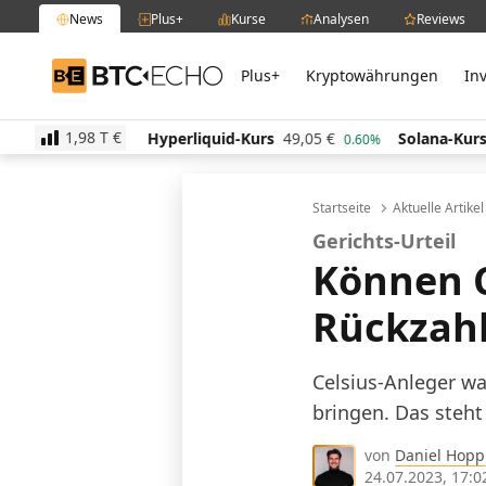
News
Plus+
Kurse
Analysen
Reviews
Plus+
Kryptowährungen
In
BTC-ECHO
1,98 T
€
Hyperliquid-Kurs
49,05
€
Solana-Kurs
64,36
€
-0.60%
0.60%
0
Startseite
Aktuelle Artike
Gerichts-Urteil
Können C
Rückzah
Celsius-Anleger wa
bringen. Das steht 
von
Daniel Hop
24.07.2023, 17:0