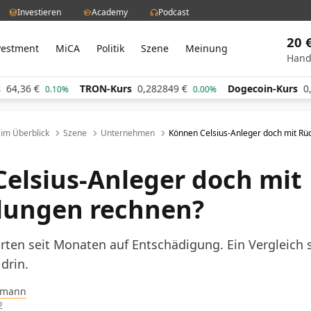
Investieren
Academy
Podcast
20 
vestment
MiCA
Politik
Szene
Meinung
Hand
TRON-Kurs
0,282849
€
Dogecoin-Kurs
0,060738
€
.10%
0.00%
l im Überblick
Szene
Unternehmen
Können Celsius-Anleger doch mit Rü
elsius-Anleger doch mit
lungen rechnen?
rten seit Monaten auf Entschädigung. Ein Vergleich 
drin.
pmann
2