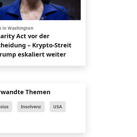
e in Washington
larity Act vor der
cheidung – Krypto-Streit
rump eskaliert weiter
rwandte Themen
lsius
Insolvenz
USA