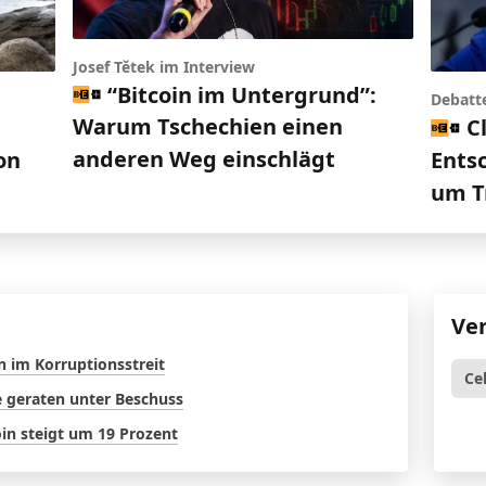
Josef Tětek im Interview
“Bitcoin im Untergrund”:
Debatt
Warum Tschechien einen
C
anderen Weg einschlägt
on
Ents
um T
Ve
n im Korruptionsstreit
Ce
ne geraten unter Beschuss
oin steigt um 19 Prozent