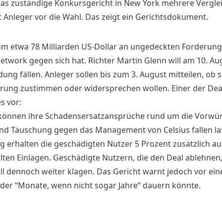
das zuständige Konkursgericht in New York mehrere Vergle
t Anleger vor die Wahl. Das zeigt ein
Gerichtsdokument
.
um etwa 78 Milliarden US-Dollar an ungedeckten Forderung
Network gegen sich hat. Richter Martin Glenn will am 10. Au
ung fällen. Anleger sollen bis zum 3. August mitteilen, ob s
rung zustimmen oder widersprechen wollen. Einer der Deal
s vor:
können ihre Schadensersatzansprüche rund um die Vorwü
nd Täuschung gegen das Management von Celsius fallen la
 erhalten die geschädigten Nutzer 5 Prozent zusätzlich auf
lten Einlagen. Geschädigte Nutzern, die den Deal ablehnen
ell dennoch weiter klagen. Das Gericht warnt jedoch vor ei
 der “Monate, wenn nicht sogar Jahre” dauern könnte.