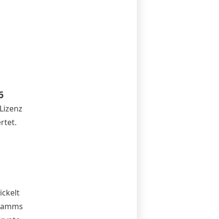
6
Lizenz
rtet.
ckelt
gramms