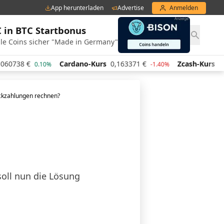
App herunterladen
Advertise
Anmelden
€ in BTC Startbonus
le Coins sicher "Made in Germany"
Cardano-Kurs
0,163371
€
Zcash-Kurs
443,41
€
0.10%
-1.40%
-0.
ckzahlungen rechnen?
soll nun die Lösung