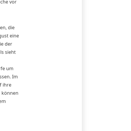
iche vor
en, die
gust eine
ie der
s sieht
rfe um
ssen. Im
 ihre
, können
nem