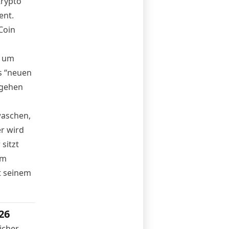
Krypto
ent.
Coin
, um
s “neuen
rgehen
waschen,
r wird
sitzt
em
ht seinem
26
icher