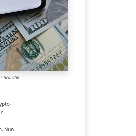
er Branche
ypto-
en
n. Nun