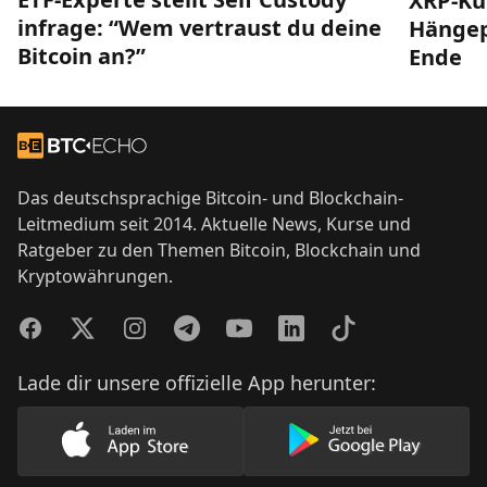
XRP-Ku
infrage: “Wem vertraust du deine
Hängep
Bitcoin an?”
Ende
Footer
Zur Startseite
Das deutschsprachige Bitcoin- und Blockchain-
Leitmedium seit 2014. Aktuelle News, Kurse und
Ratgeber zu den Themen Bitcoin, Blockchain und
Kryptowährungen.
Facebook
Twitter
Instagram
Telegram
YouTube
LinkedIn
TikTok
Lade dir unsere offizielle App herunter:
Lade unsere App im AppStore herunter
Lade unsere App