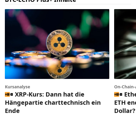
Kursanalyse
On-Chain-
XRP-Kurs: Dann hat die
Eth
Hängepartie charttechnisch ein
ETH end
Ende
Dollar?