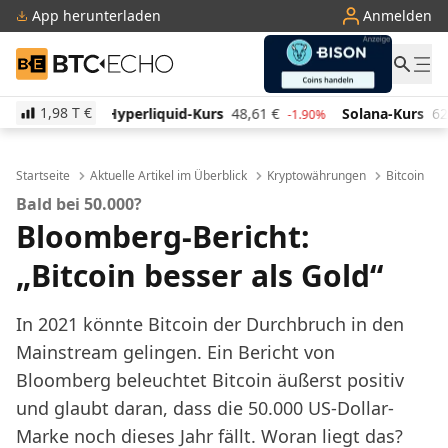
App herunterladen
Anmelden
BTC-ECHO
1,98 T
€
iquid-Kurs
48,61
€
Solana-Kurs
62,89
€
TRON-Ku
-1.90%
-1.80%
Startseite
Aktuelle Artikel im Überblick
Kryptowährungen
Bitcoin
Bald bei 50.000?
Bloomberg-Bericht:
„Bitcoin besser als Gold“
In 2021 könnte Bitcoin der Durchbruch in den
Mainstream gelingen. Ein Bericht von
Bloomberg beleuchtet Bitcoin äußerst positiv
und glaubt daran, dass die 50.000 US-Dollar-
Marke noch dieses Jahr fällt. Woran liegt das?