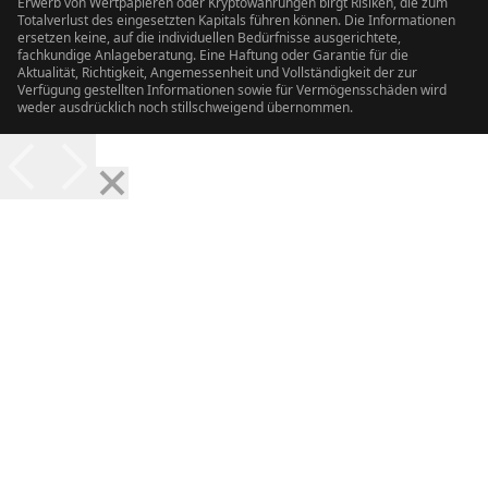
Erwerb von Wertpapieren oder Kryptowährungen birgt Risiken, die zum
Totalverlust des eingesetzten Kapitals führen können. Die Informationen
ersetzen keine, auf die individuellen Bedürfnisse ausgerichtete,
fachkundige Anlageberatung. Eine Haftung oder Garantie für die
Aktualität, Richtigkeit, Angemessenheit und Vollständigkeit der zur
Verfügung gestellten Informationen sowie für Vermögensschäden wird
weder ausdrücklich noch stillschweigend übernommen.