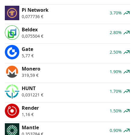
Pi Network
3.70%
0,077736
€
Beldex
2.80%
0,075504
€
Gate
2.50%
5,77
€
Monero
1.90%
319,59
€
HUNT
1.70%
0,031221
€
Render
1.50%
1,16
€
Mantle
0.90%
0,353784
€