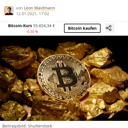
von
Leon Waidmann
12.01.2021, 17:02
Bitcoin-Kurs
55.654,34
€
Bitcoin kaufen
-0.50 %
Beitragsbild: Shutterstock