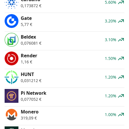
5.60%
0,173872
€
Gate
3.20%
5,77
€
Beldex
3.10%
0,076081
€
Render
1.50%
1,16
€
HUNT
1.20%
0,031212
€
Pi Network
1.20%
0,077052
€
Monero
1.00%
319,09
€