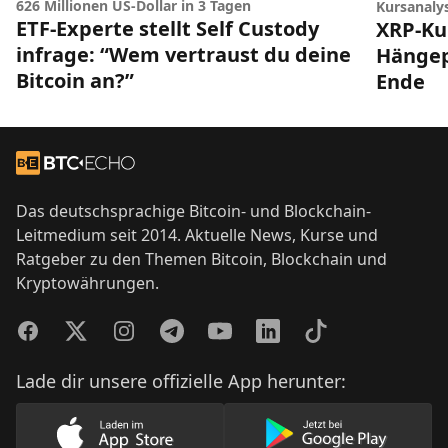
626 Millionen US-Dollar in 3 Tagen
Kursanaly
ETF-Experte stellt Self Custody
XRP-Ku
infrage: “Wem vertraust du deine
Hängep
Bitcoin an?”
Ende
Footer
Zur Startseite
Das deutschsprachige Bitcoin- und Blockchain-
Leitmedium seit 2014. Aktuelle News, Kurse und
Ratgeber zu den Themen Bitcoin, Blockchain und
Kryptowährungen.
Facebook
Twitter
Instagram
Telegram
YouTube
LinkedIn
TikTok
Lade dir unsere offizielle App herunter:
Lade unsere App im AppStore herunter
Lade unsere App