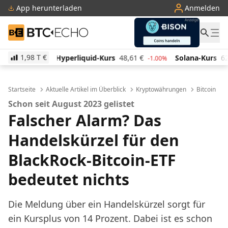
App herunterladen
Anmelden
BTC-ECHO
1,98 T
€
liquid-Kurs
48,61
€
Solana-Kurs
62,82
€
TRON-K
-1.00%
-1.90%
Startseite
Aktuelle Artikel im Überblick
Kryptowährungen
Bitcoin
Schon seit August 2023 gelistet
Falscher Alarm? Das
Handelskürzel für den
BlackRock-Bitcoin-ETF
bedeutet nichts
Die Meldung über ein Handelskürzel sorgt für
ein Kursplus von 14 Prozent. Dabei ist es schon