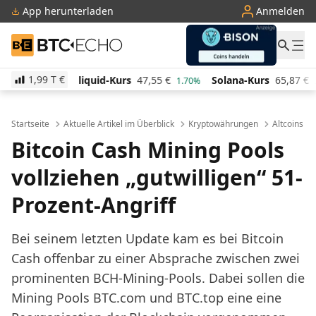
App herunterladen
Anmelden
BTC-ECHO
1,99 T
€
-Kurs
47,55
€
Solana-Kurs
65,87
€
TRON-Kurs
0,
1.70%
3.60%
Startseite
Aktuelle Artikel im Überblick
Kryptowährungen
Altcoins
Bitcoin Cash Mining Pools
vollziehen „gutwilligen“ 51-
Prozent-Angriff
Bei seinem letzten Update kam es bei Bitcoin
Cash offenbar zu einer Absprache zwischen zwei
prominenten BCH-Mining-Pools. Dabei sollen die
Mining Pools BTC.com und BTC.top eine eine