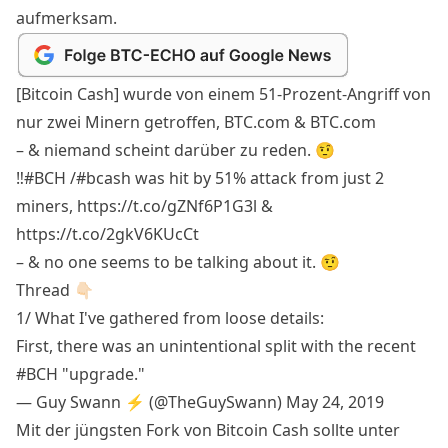
aufmerksam.
[Bitcoin Cash] wurde von einem 51-Prozent-Angriff von
nur zwei Minern getroffen,
BTC.com
&
BTC.com
– & niemand scheint darüber zu reden. 🤨
‼️
#BCH
/
#bcash
was hit by 51% attack from just 2
miners,
https://t.co/gZNf6P1G3l
&
https://t.co/2gkV6KUcCt
– & no one seems to be talking about it. 🤨
Thread 👇🏻
1/ What I've gathered from loose details:
First, there was an unintentional split with the recent
#BCH
"upgrade."
— Guy Swann ⚡️ (@TheGuySwann)
May 24, 2019
Mit der jüngsten Fork von Bitcoin Cash sollte unter