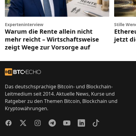
Experteninterview
Stille Wen
Warum die Rente allein nicht
Ethere
mehr reicht – Wirtschaftsweise
jetzt d
zeigt Wege zur Vorsorge auf
Footer
Zur Startseite
Das deutschsprachige Bitcoin- und Blockchain-
Leitmedium seit 2014. Aktuelle News, Kurse und
Ratgeber zu den Themen Bitcoin, Blockchain und
Kryptowährungen.
Facebook
Twitter
Instagram
Telegram
YouTube
LinkedIn
TikTok