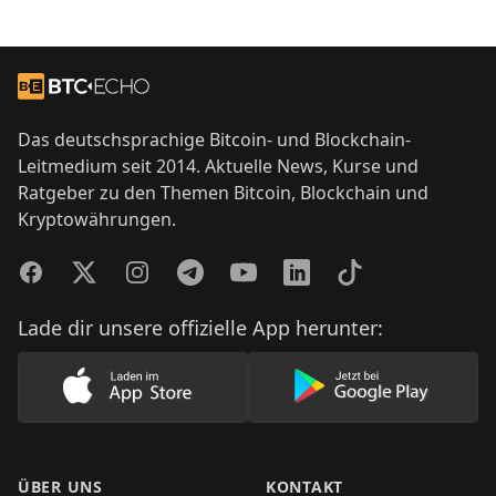
Footer
Zur Startseite
Das deutschsprachige Bitcoin- und Blockchain-
Leitmedium seit 2014. Aktuelle News, Kurse und
Ratgeber zu den Themen Bitcoin, Blockchain und
Kryptowährungen.
Facebook
Twitter
Instagram
Telegram
YouTube
LinkedIn
TikTok
Lade dir unsere offizielle App herunter:
Lade unsere App im AppStore herunter
Lade unsere App
ÜBER UNS
KONTAKT