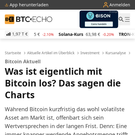
App herunterladen
Anmelden
BTC-ECHO
1,97 T
€
s
48,55
€
Solana-Kurs
63,98
€
TRON-Kurs
0,282
-2.10%
-0.20%
Startseite
Aktuelle Artikel im Überblick
Investment
Kursanalyse
W
Bitcoin Aktuell
Was ist eigentlich mit
Bitcoin los? Das sagen die
Charts
Während Bitcoin kurzfristig das wohl volatilste
Asset am Markt ist, offenbart sich sein
Wertversprechen in der langen Frist. Denn: Eine
immer knapper werdende Angebotsmenge trifft