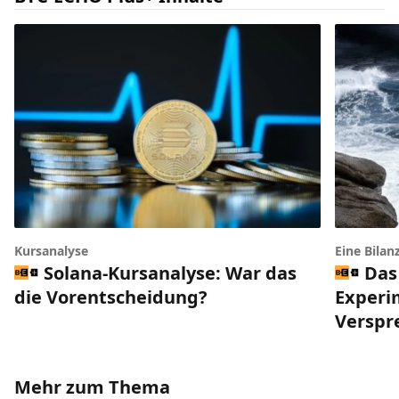
Kursanalyse
Eine Bilan
Solana-Kursanalyse: War das
Das
die Vorentscheidung?
Experi
Verspr
Mehr zum Thema