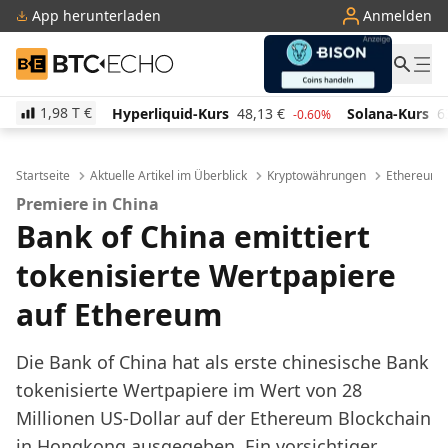
App herunterladen
Anmelden
BTC-ECHO
1,98 T
€
rliquid-Kurs
48,13
€
Solana-Kurs
63,07
€
TRON-
-0.60%
-1.40%
Startseite
Aktuelle Artikel im Überblick
Kryptowährungen
Ethereum
Premiere in China
Bank of China emittiert
tokenisierte Wertpapiere
auf Ethereum
Die Bank of China hat als erste chinesische Bank
tokenisierte Wertpapiere im Wert von 28
Millionen US-Dollar auf der Ethereum Blockchain
in Hongkong ausgegeben. Ein vorsichtiger