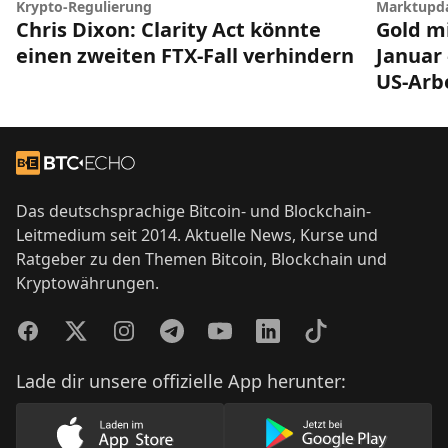
Krypto-Regulierung
Marktupd
Chris Dixon: Clarity Act könnte
Gold mi
einen zweiten FTX-Fall verhindern
Januar 
US-Arb
Footer
Zur Startseite
Das deutschsprachige Bitcoin- und Blockchain-
Leitmedium seit 2014. Aktuelle News, Kurse und
Ratgeber zu den Themen Bitcoin, Blockchain und
Kryptowährungen.
Facebook
Twitter
Instagram
Telegram
YouTube
LinkedIn
TikTok
Lade dir unsere offizielle App herunter:
Lade unsere App im AppStore herunter
Lade unsere App