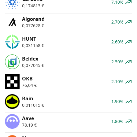
7.10%
0,174813
€
Algorand
2.70%
0,077628
€
HUNT
2.60%
0,031158
€
Beldex
2.50%
0,077045
€
OKB
2.10%
76,04
€
Rain
1.90%
0,011015
€
Aave
1.80%
78,19
€