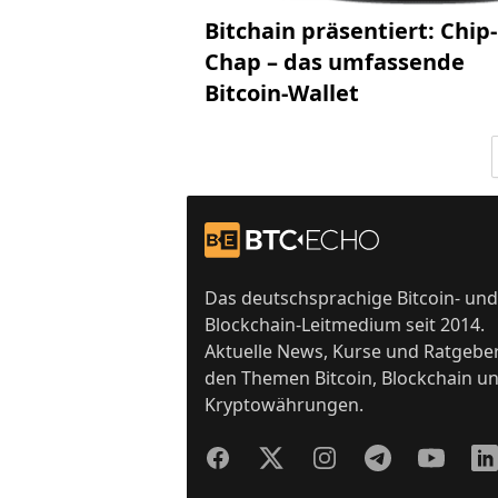
Bitchain präsentiert: Chip-
Chap – das umfassende
Bitcoin-Wallet
Footer
Zur Startseite
Das deutschsprachige Bitcoin- und
Blockchain-Leitmedium seit 2014.
Aktuelle News, Kurse und Ratgebe
den Themen Bitcoin, Blockchain u
Kryptowährungen.
Facebook
Twitter
Instagram
Telegram
YouTube
Lin