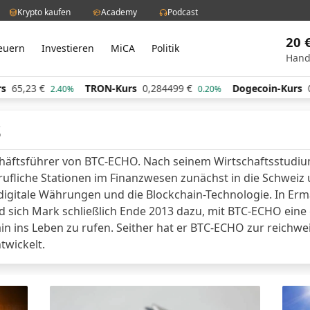
Krypto kaufen
Academy
Podcast
20 
euern
Investieren
MiCA
Politik
Hand
,23
€
TRON-Kurs
0,284499
€
Dogecoin-Kurs
0,06
2.40%
0.20%
s
häftsführer von BTC-ECHO. Nach seinem Wirtschaftsstudiu
ufliche Stationen im Finanzwesen zunächst in die Schweiz 
 digitale Währungen und die Blockchain-Technologie. In Erm
 sich Mark schließlich Ende 2013 dazu, mit BTC-ECHO eine
n ins Leben zu rufen. Seither hat er BTC-ECHO zur reichw
twickelt.