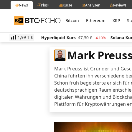
News
Plus+
Kurse
Analysen
Reviews
Bitcoin
Ethereum
XRP
St
BTC-ECHO
1,99 T
€
515,54
€
Hyperliquid-Kurs
47,30
€
Solana-Kurs
65
0.80%
-4.10%
Mark Preus
Mark Preuss ist Gründer und Gesc
China führten ihn verschiedene ber
Schon früh begeisterte er sich für
deutschsprachigen Raum entschied
digitalen Währungen und Blockchai
Plattform für Kryptowährungen en