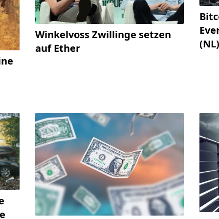
Bitc
Eve
Winkelvoss Zwillinge setzen
(NL
auf Ether
ine
e
ie