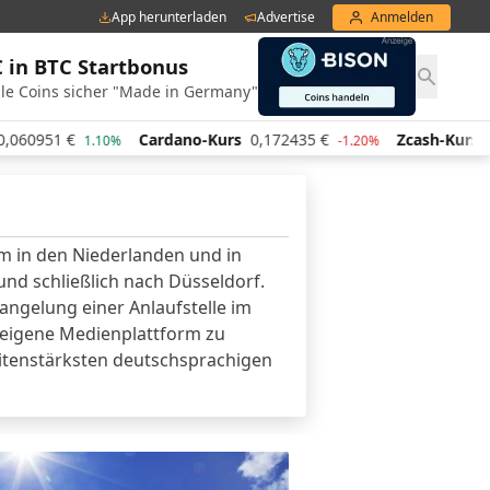
App herunterladen
Advertise
Anmelden
€ in BTC Startbonus
le Coins sicher "Made in Germany"
0951
€
Cardano-Kurs
0,172435
€
Zcash-Kurs
433,
1.10%
-1.20%
m in den Niederlanden und in
und schließlich nach Düsseldorf.
angelung einer Anlaufstelle im
 eigene Medienplattform zu
eitenstärksten deutschsprachigen