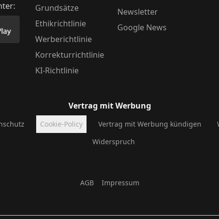
nter:
Grundsätze
Newsletter
Ethikrichtlinie
Google News
Store herunter
 unsere App im PlayStore herunter
Werberichtlinie
Korrekturrichtlinie
KI-Richtlinie
Vertrag mit Werbung
nschutz
Cookie-Policy
Vertrag mit Werbung kündigen
Widerspruch
AGB
Impressum