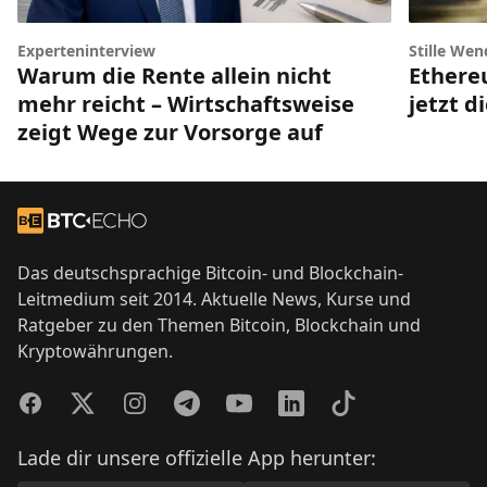
Experteninterview
Stille Wen
Warum die Rente allein nicht
Ethere
mehr reicht – Wirtschaftsweise
jetzt d
zeigt Wege zur Vorsorge auf
Footer
Zur Startseite
Das deutschsprachige Bitcoin- und Blockchain-
Leitmedium seit 2014. Aktuelle News, Kurse und
Ratgeber zu den Themen Bitcoin, Blockchain und
Kryptowährungen.
Facebook
Twitter
Instagram
Telegram
YouTube
LinkedIn
TikTok
Lade dir unsere offizielle App herunter: