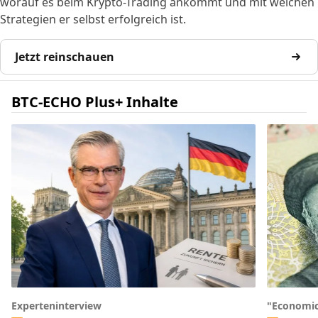
worauf es beim Krypto-Trading ankommt und mit welchen
Strategien er selbst erfolgreich ist.
Jetzt reinschauen
BTC-ECHO Plus+ Inhalte
Experteninterview
"Economic