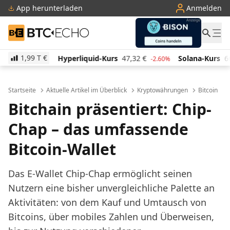
App herunterladen
Anmelden
BTC-ECHO
1,99 T
€
Hyperliquid-Kurs
47,32
€
Solana-Kurs
66,18
€
T
-2.60%
3.30%
Startseite
Aktuelle Artikel im Überblick
Kryptowährungen
Bitcoin
Bitchain präsentiert: Chip-
Chap – das umfassende
Bitcoin-Wallet
Das E-Wallet Chip-Chap ermöglicht seinen
Nutzern eine bisher unvergleichliche Palette an
Aktivitäten: von dem Kauf und Umtausch von
Bitcoins, über mobiles Zahlen und Überweisen,