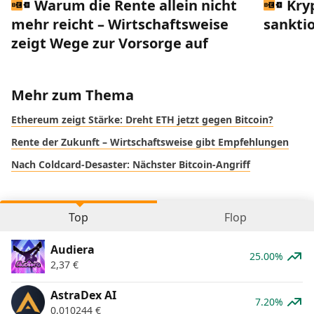
Warum die Rente allein nicht
Kry
mehr reicht – Wirtschaftsweise
sankti
zeigt Wege zur Vorsorge auf
Mehr zum Thema
Ethereum zeigt Stärke: Dreht ETH jetzt gegen Bitcoin?
Rente der Zukunft – Wirtschaftsweise gibt Empfehlungen
Nach Coldcard-Desaster: Nächster Bitcoin-Angriff
Top
Flop
Audiera
25.00%
2,37
€
AstraDex AI
7.20%
0,010244
€