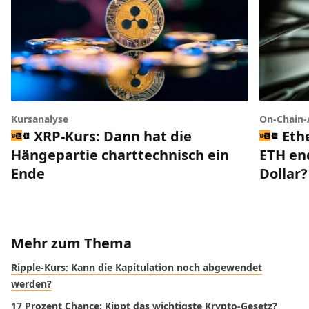
Kursanalyse
On-Chain-
XRP-Kurs: Dann hat die
Eth
Hängepartie charttechnisch ein
ETH end
Ende
Dollar?
Mehr zum Thema
Ripple-Kurs: Kann die Kapitulation noch abgewendet
werden?
17 Prozent Chance: Kippt das wichtigste Krypto-Gesetz?