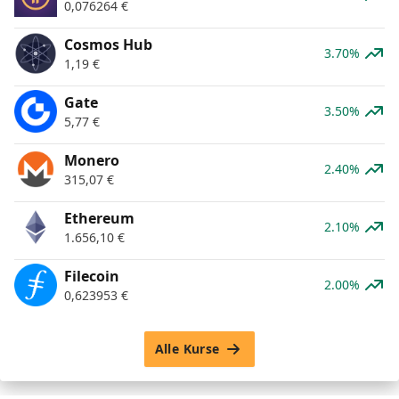
0,076264
€
Cosmos Hub
3.70%
1,19
€
Gate
3.50%
5,77
€
Monero
2.40%
315,07
€
Ethereum
2.10%
1.656,10
€
Filecoin
2.00%
0,623953
€
Alle Kurse