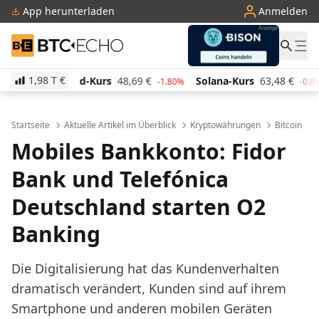
App herunterladen
Anmelden
BTC-ECHO
1,98 T
€
-Kurs
48,69
€
Solana-Kurs
63,48
€
TRON-Kurs
0,
-1.80%
-0.80%
Startseite
Aktuelle Artikel im Überblick
Kryptowährungen
Bitcoin
Mobiles Bankkonto: Fidor
Bank und Telefónica
Deutschland starten O2
Banking
Die Digitalisierung hat das Kundenverhalten
dramatisch verändert, Kunden sind auf ihrem
Smartphone und anderen mobilen Geräten