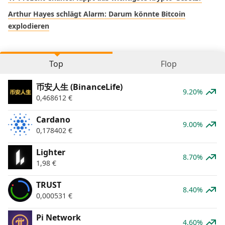
Arthur Hayes schlägt Alarm: Darum könnte Bitcoin
explodieren
Top
Flop
币安人生 (BinanceLife)
9.20%
0,468612
€
Cardano
9.00%
0,178402
€
Lighter
8.70%
1,98
€
TRUST
8.40%
0,000531
€
Pi Network
4.60%