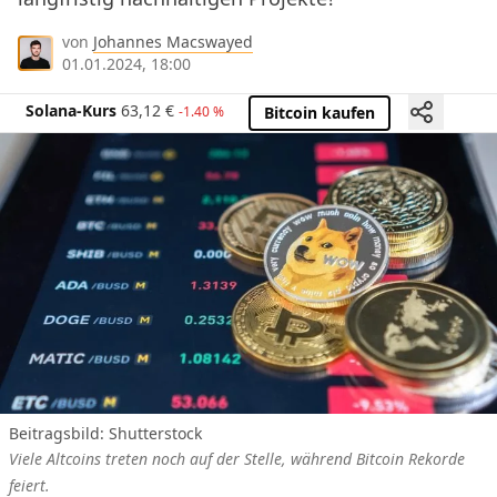
von
Johannes Macswayed
01.01.2024, 18:00
Solana-Kurs
63,12
€
-1.40 %
Bitcoin kaufen
Beitragsbild: Shutterstock
Viele Altcoins treten noch auf der Stelle, während Bitcoin Rekorde
feiert.