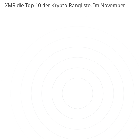
XMR die Top-10 der Krypto-Rangliste. Im November
2021, die Spitze des letzten Bullenmarkts, waren sie
verschwunden. Doch “this time is different”, wie man
im Space zu sagen pflegt – richtig?