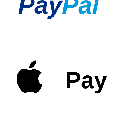
Pay
Pal
Pay