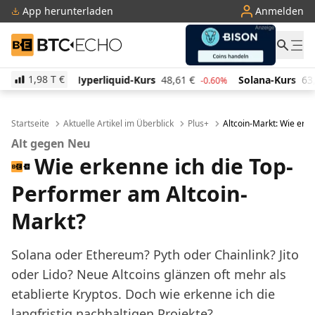
App herunterladen
Anmelden
BTC-ECHO
1,98 T
€
quid-Kurs
48,61
€
Solana-Kurs
63,12
€
TRON-Kur
-0.60%
-1.40%
Startseite
Aktuelle Artikel im Überblick
Plus+
Altcoin-Markt: Wie erk
Alt gegen Neu
Wie erkenne ich die Top-
Performer am Altcoin-
Markt?
Solana oder Ethereum? Pyth oder Chainlink? Jito
oder Lido? Neue Altcoins glänzen oft mehr als
etablierte Kryptos. Doch wie erkenne ich die
langfristig nachhaltigen Projekte?