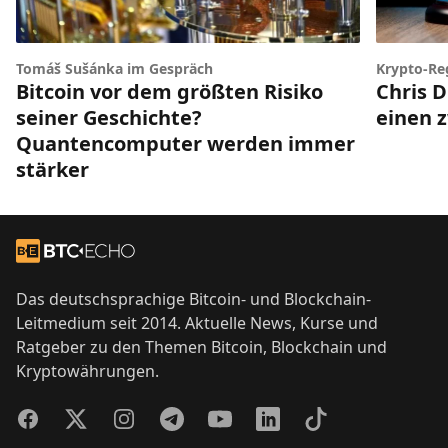
Tomáš Sušánka im Gespräch
Krypto-Re
Bitcoin vor dem größten Risiko
Chris D
seiner Geschichte?
einen z
Quantencomputer werden immer
stärker
Footer
Zur Startseite
Das deutschsprachige Bitcoin- und Blockchain-
Leitmedium seit 2014. Aktuelle News, Kurse und
Ratgeber zu den Themen Bitcoin, Blockchain und
Kryptowährungen.
Facebook
Twitter
Instagram
Telegram
YouTube
LinkedIn
TikTok