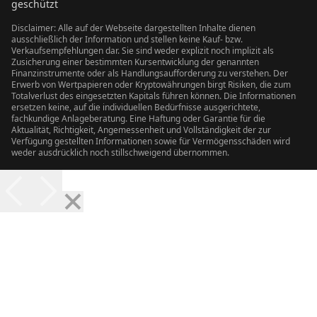
geschützt
Disclaimer: Alle auf der Webseite dargestellten Inhalte dienen
ausschließlich der Information und stellen keine Kauf- bzw.
Verkaufsempfehlungen dar. Sie sind weder explizit noch implizit als
Zusicherung einer bestimmten Kursentwicklung der genannten
Finanzinstrumente oder als Handlungsaufforderung zu verstehen. Der
Erwerb von Wertpapieren oder Kryptowährungen birgt Risiken, die zum
Totalverlust des eingesetzten Kapitals führen können. Die Informationen
ersetzen keine, auf die individuellen Bedürfnisse ausgerichtete,
fachkundige Anlageberatung. Eine Haftung oder Garantie für die
Aktualität, Richtigkeit, Angemessenheit und Vollständigkeit der zur
Verfügung gestellten Informationen sowie für Vermögensschäden wird
weder ausdrücklich noch stillschweigend übernommen.