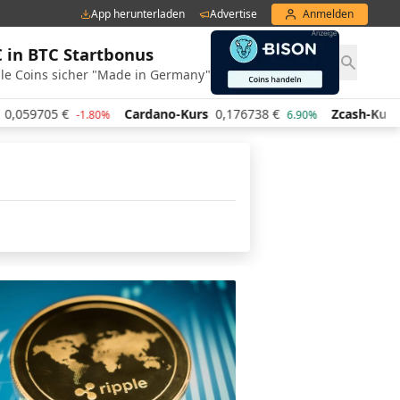
App herunterladen
Advertise
Anmelden
€ in BTC Startbonus
le Coins sicher "Made in Germany"
,059705
€
Cardano-Kurs
0,176738
€
Zcash-Kurs
4
-1.80%
6.90%