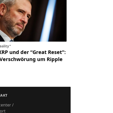
reality"
XRP und der “Great Reset”:
 Verschwörung um Ripple
te
zu
ggelassen
AKT
center /
ort