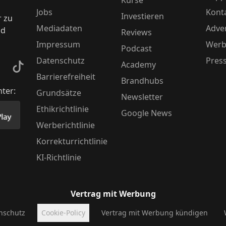
Kurse
Jobs
Kont
Investieren
r zu
Mediadaten
Adver
nd
Reviews
Impressum
Werb
Podcast
Datenschutz
Pres
Academy
kedIn
TikTok
Barrierefreiheit
Brandhubs
nter:
Grundsätze
Newsletter
Ethikrichtlinie
Google News
Store herunter
 unsere App im PlayStore herunter
Werberichtlinie
Korrekturrichtlinie
KI-Richtlinie
Vertrag mit Werbung
nschutz
Cookie-Policy
Vertrag mit Werbung kündigen