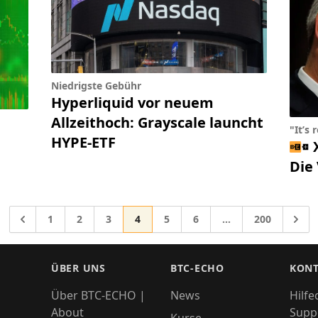
Niedrigste Gebühr
Hyperliquid vor neuem
Allzeithoch: Grayscale launcht
"It’s 
HYPE-ETF
Die
Gehe zur Seite
Gehe zur Seite
Gehe zur Seite
Gehe zur Seite
Gehe zur Seite
Gehe zur Seite
Gehe zur Sei
Gehe 
1
2
3
4
5
6
…
200
Zwischenseiten we
Gehe zu
ÜBER UNS
BTC-ECHO
KONT
Über BTC-ECHO |
News
Hilfe
About
Supp