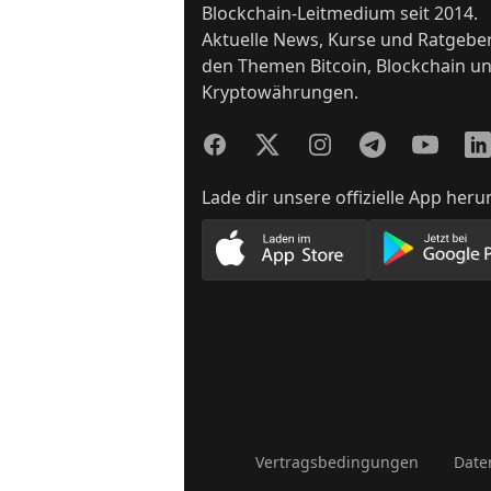
Blockchain-Leitmedium seit 2014.
Aktuelle News, Kurse und Ratgebe
den Themen Bitcoin, Blockchain u
Kryptowährungen.
Facebook
Twitter
Instagram
Telegram
YouTube
Lin
Lade dir unsere offizielle App heru
Lade unsere App im App
Lade
Vertragsbedingungen
Date