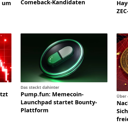
Comeback-Kandidaten
Hay
t um
ZEC
Das steckt dahinter
tzt
Pump.fun: Memecoin-
Über 
Launchpad startet Bounty-
Nac
Plattform
Sic
frei