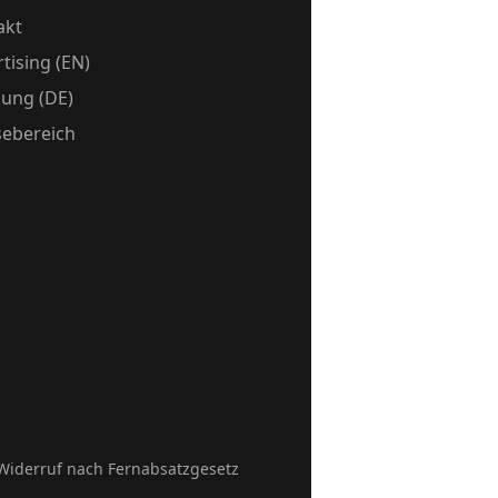
akt
tising (EN)
ung (DE)
sebereich
Widerruf nach Fernabsatzgesetz