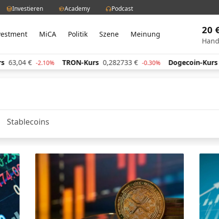
Investieren
Academy
Podcast
20 
vestment
MiCA
Politik
Szene
Meinung
Hand
63,04
€
TRON-Kurs
0,282733
€
Dogecoin-Kurs
0
-2.10%
-0.30%
Stablecoins