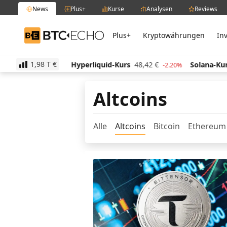
News
Plus+
Kurse
Analysen
Reviews
Plus+
Kryptowährungen
In
BTC-ECHO
1,98 T
€
512,20
€
Hyperliquid-Kurs
48,42
€
Solana-Kurs
-1.30%
-2.20%
Altcoins
Alle
Altcoins
Bitcoin
Ethereum