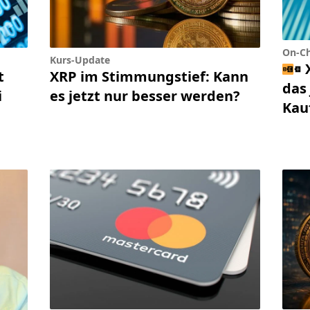
On-Ch
Kurs-Update
t
XRP im Stimmungstief: Kann
das 
i
es jetzt nur besser werden?
Kau