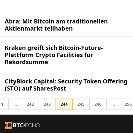
Abra: Mit Bitcoin am traditionellen
Aktienmarkt teilhaben
Kraken greift sich Bitcoin-Future-
Plattform Crypto Facilities für
Rekordsumme
CityBlock Capital: Security Token Offering
(STO) auf SharesPost
Gehe zur Seite
Gehe zur Seite
Gehe zur Seite
Gehe zur Seite
Gehe zur Seite
Gehe zur Seite
Gehe
1
…
242
243
244
245
246
…
256
Zwischenseiten weggelassen
Zwischens
zu
Footer
Zur Startseite