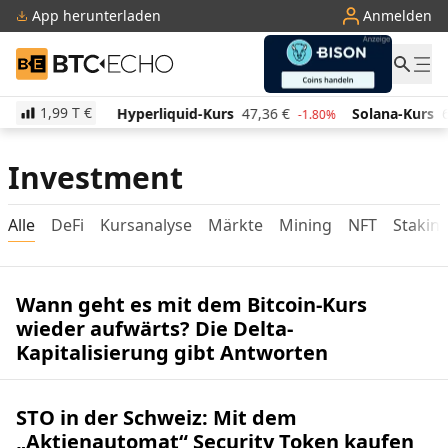
App herunterladen
Anmelden
BTC-ECHO
1,99 T
€
513,98
€
Hyperliquid-Kurs
47,36
€
Solana-Kurs
6
1.50%
-1.80%
Investment
Alle
DeFi
Kursanalyse
Märkte
Mining
NFT
Stakin
Wann geht es mit dem Bitcoin-Kurs
wieder aufwärts? Die Delta-
Kapitalisierung gibt Antworten
STO in der Schweiz: Mit dem
„Aktienautomat“ Security Token kaufen