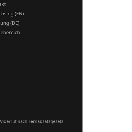
akt
tising (EN)
ung (DE)
sebereich
Widerruf nach Fernabsatzgesetz