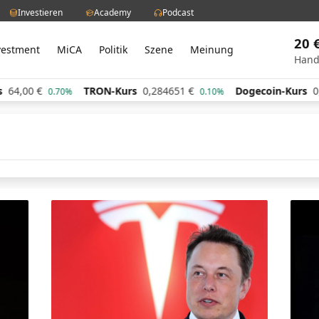
Investieren
Academy
Podcast
20 
vestment
MiCA
Politik
Szene
Meinung
Hand
€
TRON-Kurs
0,284651
€
Dogecoin-Kurs
0,06051
0.70%
0.10%