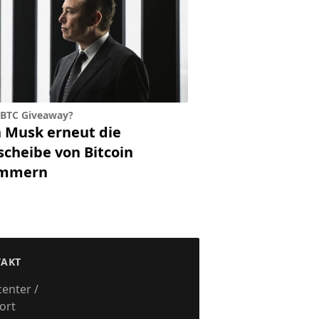
 BTC Giveaway?
n Musk erneut die
scheibe von Bitcoin
ammern
AKT
center /
ort