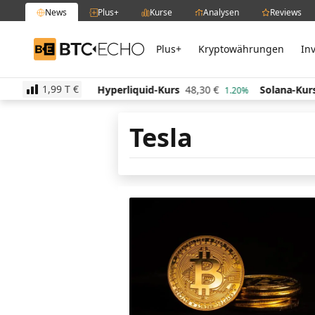
News
Plus+
Kurse
Analysen
Reviews
Plus+
Kryptowährungen
In
BTC-ECHO
1,99 T
€
,73
€
Hyperliquid-Kurs
48,30
€
Solana-Kurs
64,00
-0.30%
1.20%
Tesla