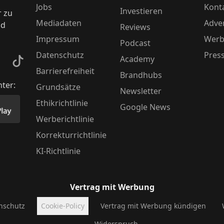
Jobs
Kont
Investieren
r zu
Mediadaten
Adver
nd
Reviews
Impressum
Werb
Podcast
Datenschutz
Pres
Academy
kedIn
TikTok
Barrierefreiheit
Brandhubs
nter:
Grundsätze
Newsletter
Ethikrichtlinie
Google News
Store herunter
 unsere App im PlayStore herunter
Werberichtlinie
Korrekturrichtlinie
KI-Richtlinie
Vertrag mit Werbung
nschutz
Cookie-Policy
Vertrag mit Werbung kündigen
Widerspruch