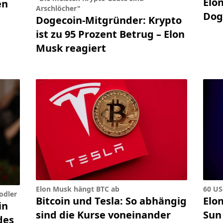
Elo
en
Arschlöcher"
Dog
Dogecoin-Mitgründer: Krypto
ist zu 95 Prozent Betrug – Elon
Musk reagiert
Elon Musk hängt BTC ab
60 US
odler
Bitcoin und Tesla: So abhängig
Elo
in
sind die Kurse voneinander
Sun
des