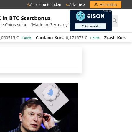
App herunterladen
Advertise
Anmelden
€ in BTC Startbonus
le Coins sicher "Made in Germany"
5
€
Cardano-Kurs
0,171673
€
Zcash-Kurs
440,71
€
1.40%
1.50%