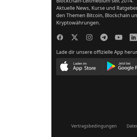
Blockchain-Leitmedium seit 2014.
Aktuelle News, Kurse und Ratgebe
den Themen Bitcoin, Blockchain u
Kryptowährungen.
Facebook
Twitter
Instagram
Telegram
YouTube
Lin
Lade dir unsere offizielle App heru
Lade unsere App im App
Lade
Vertragsbedingungen
Date