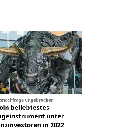
onachfrage ungebrochen
oin beliebtestes
ageinstrument unter
anzinvestoren in 2022