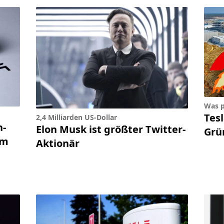
Was p
Tesl
2,4 Milliarden US-Dollar
n-
Elon Musk ist größter Twitter-
Grü
em
Aktionär