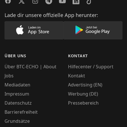
Facebook
Twitter
Instagram
Telegram
YouTube
LinkedIn
TikTok
Lade dir unsere offizielle App herunter:
Lade unsere App im AppStore herunter
Lade unsere App
ÜBER UNS
KONTAKT
Über BTC-ECHO | About
Hilfecenter / Support
Jobs
Kontakt
Mediadaten
Advertising (EN)
Impressum
Werbung (DE)
Datenschutz
Pressebereich
Barrierefreiheit
Grundsätze