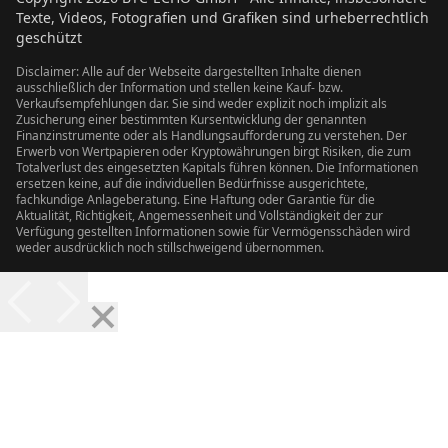
Texte, Videos, Fotografien und Grafiken sind urheberrechtlich
geschützt
Disclaimer: Alle auf der Webseite dargestellten Inhalte dienen
ausschließlich der Information und stellen keine Kauf- bzw.
Verkaufsempfehlungen dar. Sie sind weder explizit noch implizit als
Zusicherung einer bestimmten Kursentwicklung der genannten
Finanzinstrumente oder als Handlungsaufforderung zu verstehen. Der
Erwerb von Wertpapieren oder Kryptowährungen birgt Risiken, die zum
Totalverlust des eingesetzten Kapitals führen können. Die Informationen
ersetzen keine, auf die individuellen Bedürfnisse ausgerichtete,
fachkundige Anlageberatung. Eine Haftung oder Garantie für die
Aktualität, Richtigkeit, Angemessenheit und Vollständigkeit der zur
Verfügung gestellten Informationen sowie für Vermögensschäden wird
weder ausdrücklich noch stillschweigend übernommen.