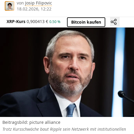
von
Josip Filipovic
18.02.2026, 12:22
XRP-Kurs
0,900413
€
0.50 %
Bitcoin kaufen
Beitragsbild: picture alliance
Trotz Kursschwäche baut Ripple sein Netzwerk mit institutionellen