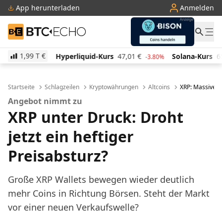
App herunterladen
Anmelden
BTC-ECHO
1,99 T
€
Hyperliquid-Kurs
47,01
€
Solana-Kurs
65,30
€
T
-3.80%
2.30%
Startseite
Schlagzeilen
Kryptowährungen
Altcoins
XRP: Massive B
Angebot nimmt zu
XRP unter Druck: Droht
jetzt ein heftiger
Preisabsturz?
Große XRP Wallets bewegen wieder deutlich
mehr Coins in Richtung Börsen. Steht der Markt
vor einer neuen Verkaufswelle?