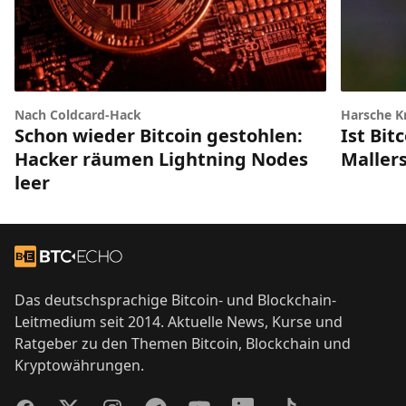
Nach Coldcard-Hack
Harsche Kr
Schon wieder Bitcoin gestohlen:
Ist Bit
Hacker räumen Lightning Nodes
Maller
leer
Footer
Zur Startseite
Das deutschsprachige Bitcoin- und Blockchain-
Leitmedium seit 2014. Aktuelle News, Kurse und
Ratgeber zu den Themen Bitcoin, Blockchain und
Kryptowährungen.