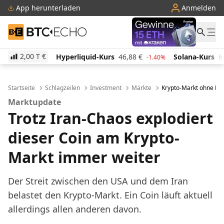
App herunterladen
Anmelden
BTC-ECHO
2,00 T
€
Hyperliquid-Kurs
46,88
€
Solana-Kurs
66,19
€
TR
-1.40%
1.10%
Startseite
Schlagzeilen
Investment
Märkte
Krypto-Markt ohne Ric
Marktupdate
Trotz Iran-Chaos explodiert
dieser Coin am Krypto-
Markt immer weiter
Der Streit zwischen den USA und dem Iran
belastet den Krypto-Markt. Ein Coin läuft aktuell
allerdings allen anderen davon.