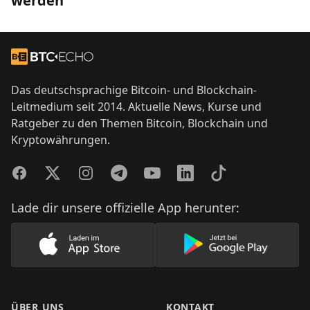
werden
Footer
Zur Startseite
Das deutschsprachige Bitcoin- und Blockchain-
Leitmedium seit 2014. Aktuelle News, Kurse und
Ratgeber zu den Themen Bitcoin, Blockchain und
Kryptowährungen.
Facebook
Twitter
Instagram
Telegram
YouTube
LinkedIn
TikTok
Lade dir unsere offizielle App herunter:
Lade unsere App im AppStore herunter
Lade unsere App
ÜBER UNS
KONTAKT