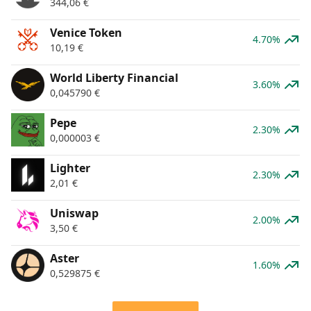
344,06
€
Venice Token
4.70%
10,19
€
World Liberty Financial
3.60%
0,045790
€
Pepe
2.30%
0,000003
€
Lighter
2.30%
2,01
€
Uniswap
2.00%
3,50
€
Aster
1.60%
0,529875
€