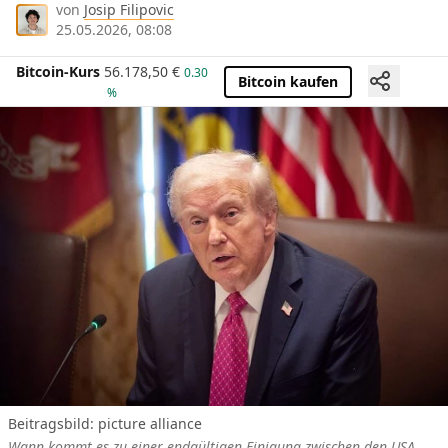
von
Josip Filipovic
25.05.2026, 08:08
Bitcoin-Kurs
56.178,50
€
0.30
Bitcoin kaufen
%
Beitragsbild: picture alliance
Wann kommt es zu einer endgültigen Einigung zwischen den USA