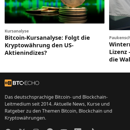
Kursanalyse
Bitcoin-Kursanalyse: Folgt die
Paukensch
Winter
Kryptowährung den US-
Lizenz 
Aktienindizes?
die Wal
Footer
Zur Startseite
Das deutschsprachige Bitcoin- und Blockchain-
Leitmedium seit 2014. Aktuelle News, Kurse und
Ratgeber zu den Themen Bitcoin, Blockchain und
Kryptowährungen.