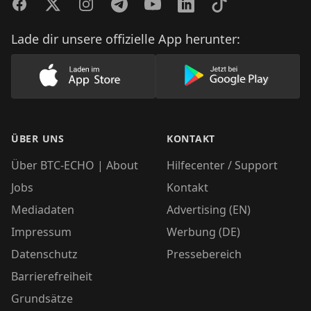
Facebook
Twitter
Instagram
Telegram
YouTube
LinkedIn
TikTok
Lade dir unsere offizielle App herunter:
Lade unsere App im AppStore herunter
Lade unsere App
ÜBER UNS
KONTAKT
Über BTC-ECHO | About
Hilfecenter / Support
Jobs
Kontakt
Mediadaten
Advertising (EN)
Impressum
Werbung (DE)
Datenschutz
Pressebereich
Barrierefreiheit
Grundsätze