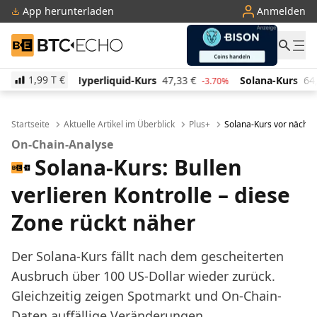
App herunterladen
Anmelden
BTC-ECHO
1,99 T
€
iquid-Kurs
47,33
€
Solana-Kurs
64,13
€
TRON-Ku
-3.70%
0.40%
Startseite
Aktuelle Artikel im Überblick
Plus+
Solana-Kurs vor nächs
On-Chain-Analyse
Solana-Kurs: Bullen
verlieren Kontrolle – diese
Zone rückt näher
Der Solana-Kurs fällt nach dem gescheiterten
Ausbruch über 100 US-Dollar wieder zurück.
Gleichzeitig zeigen Spotmarkt und On-Chain-
Daten auffällige Veränderungen.