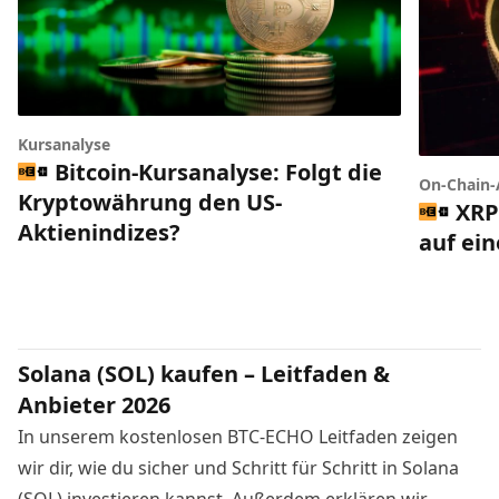
Kursanalyse
Bitcoin-Kursanalyse: Folgt die
On-Chain-
Kryptowährung den US-
XRP
Aktienindizes?
auf ei
Solana (SOL) kaufen – Leitfaden &
Anbieter 2026
In unserem kostenlosen BTC-ECHO Leitfaden zeigen
wir dir, wie du sicher und Schritt für Schritt in Solana
(SOL) investieren kannst. Außerdem erklären wir,