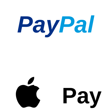
Pay
Pal
Pay