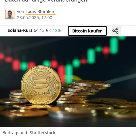
von
Louis Blümlein
23.05.2026, 17:00
Solana-Kurs
64,13
€
0.40 %
Bitcoin kaufen
Beitragsbild: Shutterstock