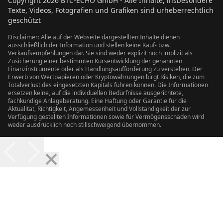
Copyright
2026
BTC-ECHO GmbH - Alle Inhalte, insbesondere
Texte, Videos, Fotografien und Grafiken sind urheberrechtlich
geschützt
Disclaimer: Alle auf der Webseite dargestellten Inhalte dienen
ausschließlich der Information und stellen keine Kauf- bzw.
Verkaufsempfehlungen dar. Sie sind weder explizit noch implizit als
Zusicherung einer bestimmten Kursentwicklung der genannten
Finanzinstrumente oder als Handlungsaufforderung zu verstehen. Der
Erwerb von Wertpapieren oder Kryptowährungen birgt Risiken, die zum
Totalverlust des eingesetzten Kapitals führen können. Die Informationen
ersetzen keine, auf die individuellen Bedürfnisse ausgerichtete,
fachkundige Anlageberatung. Eine Haftung oder Garantie für die
Aktualität, Richtigkeit, Angemessenheit und Vollständigkeit der zur
Verfügung gestellten Informationen sowie für Vermögensschäden wird
weder ausdrücklich noch stillschweigend übernommen.