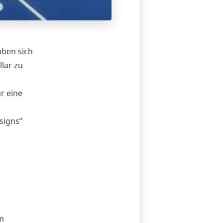
ben sich
lar zu
r eine
signs”
m