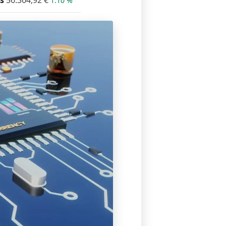
s
56.364,92
€
1.10 %