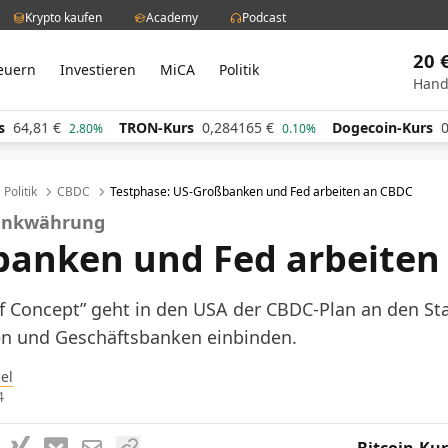
Krypto kaufen
Academy
Podcast
20 
euern
Investieren
MiCA
Politik
Hand
TRON-Kurs
0,284165
€
Dogecoin-Kurs
0,060911
€
2.80%
0.10%
Politik
CBDC
Testphase: US-Großbanken und Fed arbeiten an CBDC
bankwährung
banken und Fed arbeiten
f Concept” geht in den USA der CBDC-Plan an den Sta
en und Geschäftsbanken einbinden.
el
4