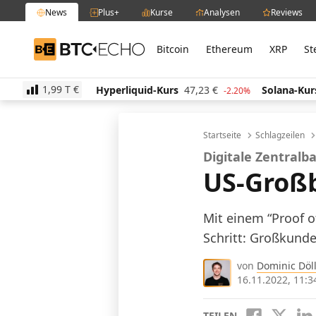
News
Plus+
Kurse
Analysen
Reviews
Bitcoin
Ethereum
XRP
St
BTC-ECHO
1,99 T
€
€
Hyperliquid-Kurs
47,23
€
Solana-Kurs
64,81
€
1.50%
-2.20%
Startseite
Schlagzeilen
Digitale Zentral
US-Groß
Mit einem “Proof o
Schritt: Großkund
von
Dominic Döll
16.11.2022, 11:3
TEILEN