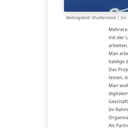
Beitragsbild: Shutterstock
|
Die 
Mehrere 
mit der 
arbeiten
Man arbe
baldige 
Das Proj
testen, d
Man woll
digitale
Geschäft
Im Rahme
Organisa
Als Part