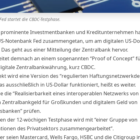
Fed startet die CBDC-Testphase.
prominente Investmentbanken und Kreditunternehmen ha
US-Notenbank Fed zusammengetan, um am digitalen US-Dol
. Das geht aus einer
Mitteilung
der Zentralbank hervor.
itet demnach an einem sogenannten “Proof of Concept” fü
digitale Zentralbankwährung, kurz CBDC.
ekt wird eine Version des “regulierten Haftungsnetzwerkde
as ausschließlich in US-Dollar funktioniert, heißt es weiter.
e die “Realisierbarkeit eines interoperablen Netzwerks von
m Zentralbankgeld für Großkunden und digitalem Geld von
sbanken” prüfen.
n der 12-wöchigen Testphase wird mit “einer Gruppe von
tionen des Privatsektors zusammengearbeitet”.
ner seien Mastercard, Wells Fargo, HSBC und die Citigroup i