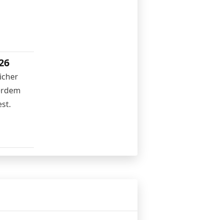
26
icher
ßerdem
st.