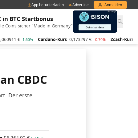
App herunterladen
Advertise
Anmelden
€ in BTC Startbonus
le Coins sicher "Made in Germany"
Cardano-Kurs
0,173297
€
Zcash-Kurs
438,63
€
1.60%
-0.70%
0
 an CBDC
rt. Der erste