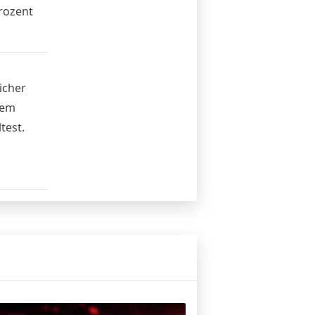
rozent
icher
dem
test.