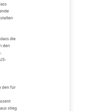
dass
zende
stellen
 dass die
in den
.
US-
 den für
rozent
aus stieg