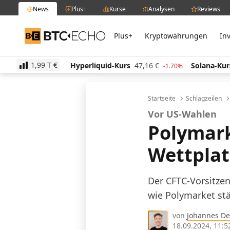
News
Plus+
Kurse
Analysen
Reviews
Plus+
Kryptowährungen
In
BTC-ECHO
1,99 T
€
€
Hyperliquid-Kurs
47,16
€
Solana-Kurs
64,79
€
1.20%
-1.70%
2
Startseite
Schlagzeilen
Vor US-Wahlen
Polymark
Wettplat
Der CFTC-Vorsitze
wie Polymarket st
von
Johannes De
18.09.2024, 11:5