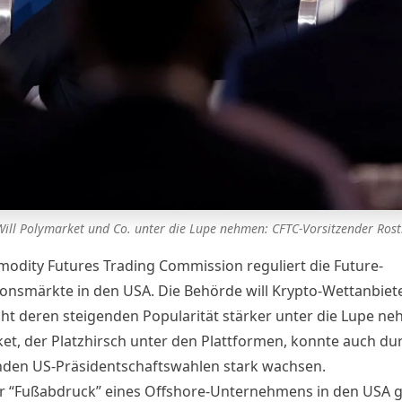
Will Polymarket und Co. unter die Lupe nehmen: CFTC-Vorsitzender Ros
odity Futures Trading Commission reguliert die Future-
onsmärkte in den USA. Die Behörde will Krypto-Wettanbiete
ht deren steigenden Popularität stärker unter die Lupe ne
et, der Platzhirsch unter den Plattformen, konnte auch dur
den US-Präsidentschaftswahlen stark wachsen.
 “Fußabdruck” eines Offshore-Unternehmens in den USA 