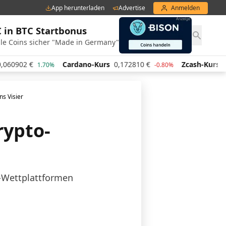
App herunterladen
Advertise
Anmelden
€ in BTC Startbonus
le Coins sicher "Made in Germany"
Cardano-Kurs
0,172810
€
Zcash-Kurs
437,97
€
1.70%
-0.80%
0.
s Visier
rypto-
-Wettplattformen