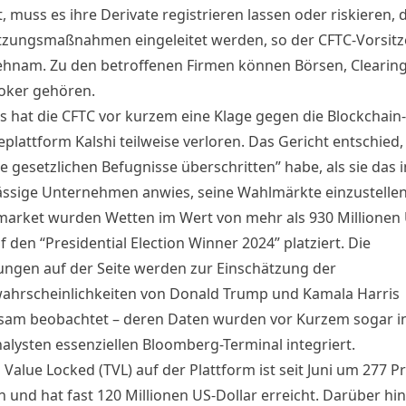
, muss es ihre Derivate registrieren lassen oder riskieren, 
tzungsmaßnahmen eingeleitet werden,
so der CFTC-Vorsit
Behnam
. Zu den betroffenen Firmen können Börsen, Clearing
oker gehören.
gs hat die CFTC vor kurzem eine Klage gegen die Blockchain-
plattform Kalshi teilweise verloren. Das Gericht entschied,
e gesetzlichen Befugnisse überschritten” habe, als sie das 
ssige Unternehmen anwies, seine Wahlmärkte einzustellen
market wurden Wetten im Wert von mehr als 930 Millionen 
uf den
“Presidential Election Winner 2024”
platziert. Die
ungen auf der Seite werden zur Einschätzung der
hrscheinlichkeiten von Donald Trump und Kamala Harris
sam beobachtet
– deren Daten wurden vor Kurzem sogar in
nalysten essenziellen Bloomberg-Terminal integriert.
 Value Locked (TVL) auf der Plattform ist seit Juni um 277 P
 und hat fast 120 Millionen US-Dollar erreicht. Darüber hin