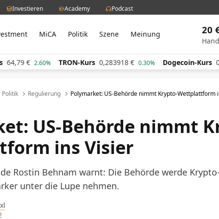
Investieren
Academy
Podcast
20 
vestment
MiCA
Politik
Szene
Meinung
Hand
TRON-Kurs
0,283918
€
Dogecoin-Kurs
0,060902
€
.60%
0.30%
Politik
Regulierung
Polymarket: US-Behörde nimmt Krypto-Wettplattform in
et: US-Behörde nimmt K
tform ins Visier
nde Rostin Behnam warnt: Die Behörde werde Krypto
ärker unter die Lupe nehmen.
xl
2