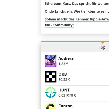
Ethereum-Kurs: Das spricht für weite
Ondo knickt ein: Wie tief könnte es 
Solana macht das Rennen: Ripple-Anwal
XRP-Community?
Top
Audiera
1,83
€
OKB
80,58
€
HUNT
0,031078
€
Canton