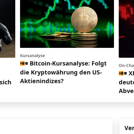
Kursanalyse
Bitcoin-Kursanalyse: Folgt
On-Cha
die Kryptowährung den US-
X
d
Aktienindizes?
deut
sich
Abve
Ve