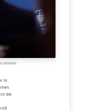
tin Behnam
r in
hmen.
ch die
groß