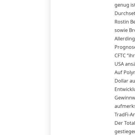
genug ist
Durchse
Rostin 
sowie Br
Allerdin
Prognose
CFTC “ihr
USA ansä
Auf Poly
Dollar a
Entwickl
Gewinnwa
aufmerk
TradFi-A
Der Total
gestiegen