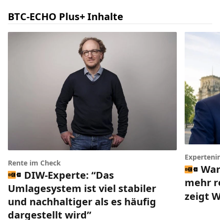
BTC-ECHO Plus+ Inhalte
Experteni
Rente im Check
War
DIW-Experte: “Das
mehr r
Umlagesystem ist viel stabiler
zeigt 
und nachhaltiger als es häufig
dargestellt wird”