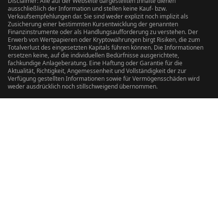
Disclaimer: Alle auf der Webseite dargestellten Inhalte dienen
ausschließlich der Information und stellen keine Kauf- bzw.
Verkaufsempfehlungen dar. Sie sind weder explizit noch implizit als
Zusicherung einer bestimmten Kursentwicklung der genannten
Finanzinstrumente oder als Handlungsaufforderung zu verstehen. Der
Erwerb von Wertpapieren oder Kryptowährungen birgt Risiken, die zum
Totalverlust des eingesetzten Kapitals führen können. Die Informationen
ersetzen keine, auf die individuellen Bedürfnisse ausgerichtete,
fachkundige Anlageberatung. Eine Haftung oder Garantie für die
Aktualität, Richtigkeit, Angemessenheit und Vollständigkeit der zur
Verfügung gestellten Informationen sowie für Vermögensschäden wird
weder ausdrücklich noch stillschweigend übernommen.