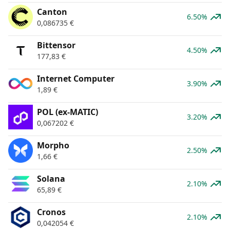
Canton
6.50%
0,086735
€
Bittensor
4.50%
177,83
€
Internet Computer
3.90%
1,89
€
POL (ex-MATIC)
3.20%
0,067202
€
Morpho
2.50%
1,66
€
Solana
2.10%
65,89
€
Cronos
2.10%
0,042054
€