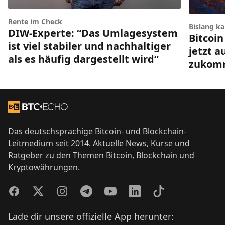
Rente im Check
Bislang k
DIW-Experte: “Das Umlagesystem
Bitcoin
ist viel stabiler und nachhaltiger
jetzt a
als es häufig dargestellt wird”
zukom
Footer
Zur Startseite
Das deutschsprachige Bitcoin- und Blockchain-
Leitmedium seit 2014. Aktuelle News, Kurse und
Ratgeber zu den Themen Bitcoin, Blockchain und
Kryptowährungen.
Facebook
Twitter
Instagram
Telegram
YouTube
LinkedIn
TikTok
Lade dir unsere offizielle App herunter: