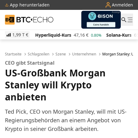
App herunterladen
Anmelden
BTC-ECHO
1,99 T
€
Hyperliquid-Kurs
47,16
€
Solana-Kurs
65,89
€
1.40%
0.80%
2.
Startseite
Schlagzeilen
Szene
Unternehmen
Morgan Stanley: US-
CEO gibt Startsignal
US-Großbank Morgan
Stanley will Krypto
anbieten
Ted Pick, CEO von Morgan Stanley, will mit US-
Regierungsbehörden an einem Angebot von
Krypto in seiner Großbank arbeiten.