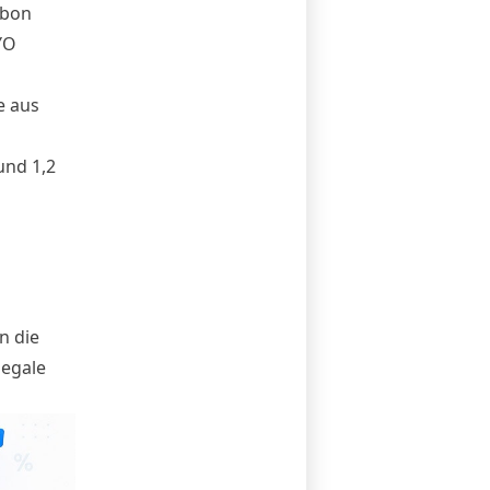
Ubon
YO
e aus
und 1,2
n die
legale