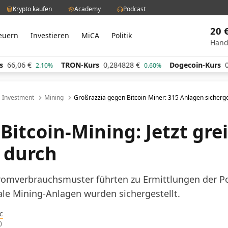
Krypto kaufen
Academy
Podcast
20 
euern
Investieren
MiCA
Politik
Hand
TRON-Kurs
0,284828
€
Dogecoin-Kurs
0,060649
€
2.10%
0.60%
Investment
Mining
Großrazzia gegen Bitcoin-Miner: 315 Anlagen sicherge
 Bitcoin-Mining: Jetzt grei
 durch
omverbrauchsmuster führten zu Ermittlungen der Pol
gale Mining-Anlagen wurden sichergestellt.
c
0