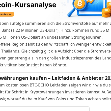
aben zufolge
summieren sich die Stromverstöße auf mehr a
n Baht (1,22 Millionen US-Dollar). Hinzu kommen rund 35 Mi
06 Millionen US-Dollar) an unbezahlten Stromgebühren.
offene Region zählt zu den wirtschaftlich weniger entwickel
Thailands. Gleichzeitig gilt die Aufsicht über die Stromve
 weniger streng als in den großen Industriezentren des Lan
Aktivitäten begünstigt haben könnte.
währungen kaufen – Leitfaden & Anbieter 20
em kostenlosen BTC-ECHO Leitfaden zeigen wir dir, wie du s
itt für Schritt in Kryptowährungen investieren kannst. Au
 wir, worauf du beim Kauf von Coins und Token achten sollte