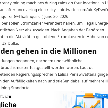
rrency mining machines during raids on four locations in 
ani after uncovering electricity…
pic.twitter.com/uiuKyDwd
nquirer (@ThaiEnquirer)
June 20, 2026
eiber sollen Stromzähler
verändert haben, um illegal Energi
ntlichen Netz abzuzweigen. Nach Angaben der Behörden
hten die Aktivitäten gestohlene Stromkosten in Höhe von r
 US-Dollar.
den gehen in die Millionen
ttlungen begannen, nachdem ungewöhnliche
brauchsmuster festgestellt worden waren. Laut der
tretenden Regierungssprecherin Lalida Periswivattana ginge
 den Auffälligkeiten nach und stießen dabei auf mehrere il
Mining-Standorte.