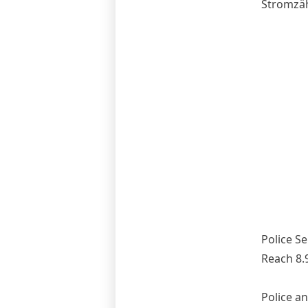
Stromzäh
Police S
Reach 8.9
Police an