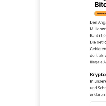
Den Ang
Millione
Baht (1,
Die betr
Gebieten 
dort als
illegale 
Krypto
In unser
und Schr
erklären