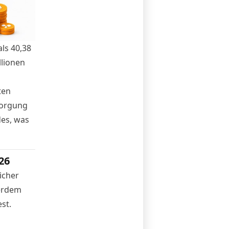
ls 40,38
llionen
ten
rsorgung
des, was
26
icher
ßerdem
st.