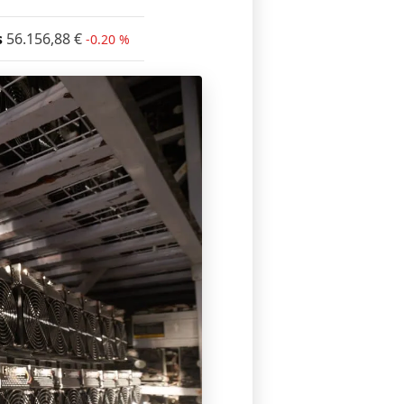
s
56.156,88
€
-0.20 %