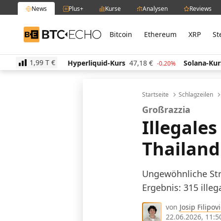
News
Plus+
Kurse
Analysen
Reviews
Bitcoin
Ethereum
XRP
St
BTC-ECHO
1,99 T
€
€
Hyperliquid-Kurs
47,18
€
Solana-Kurs
66,06
€
1.30%
-0.20%
Startseite
Schlagzeilen
Großrazzia
Illegales
Thailand
Ungewöhnliche Str
Ergebnis: 315 ille
von
Josip Filipovi
22.06.2026, 11:5