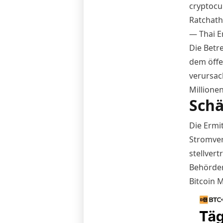
cryptocu
Ratchath
— Thai E
Die Betr
dem öffe
verursac
Millionen
Schä
Die Ermi
Stromver
stellver
Behörden
Bitcoin 