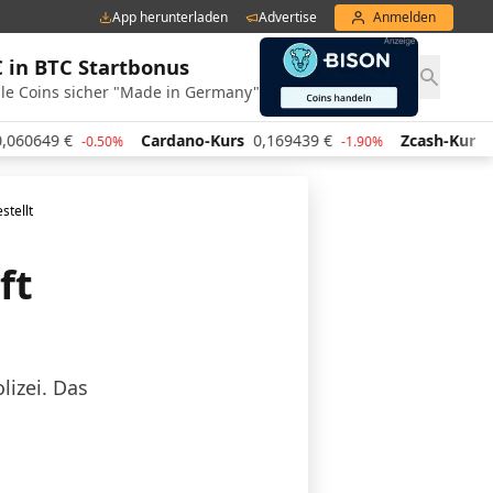
App herunterladen
Advertise
Anmelden
€ in BTC Startbonus
le Coins sicher "Made in Germany"
Cardano-Kurs
0,169439
€
Zcash-Kurs
454,44
€
-0.50%
-1.90%
stellt
ft
izei. Das