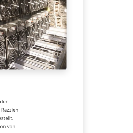
rden
 Razzien
tellt.
ion von