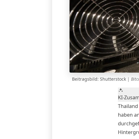
Beitragsbild: Shutterstock
|
Bit
KI-Zusa
Thailand 
haben an
durchgefü
Hintergr