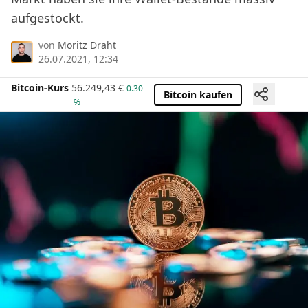
aufgestockt.
von
Moritz Draht
26.07.2021, 12:34
Bitcoin-Kurs
56.249,43
€
0.30
Bitcoin kaufen
%