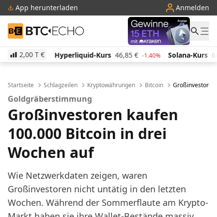
App herunterladen
Anmelden
BTC-ECHO
2,00 T
€
Hyperliquid-Kurs
46,85
€
Solana-Kurs
66,38
€
TR
-1.40%
0.70%
Startseite
Schlagzeilen
Kryptowährungen
Bitcoin
Großinvestoren 
Goldgräberstimmung
Großinvestoren kaufen
100.000 Bitcoin in drei
Wochen auf
Wie Netzwerkdaten zeigen, waren
Großinvestoren nicht untätig in den letzten
Wochen. Während der Sommerflaute am Krypto-
Markt haben sie ihre Wallet-Bestände massiv