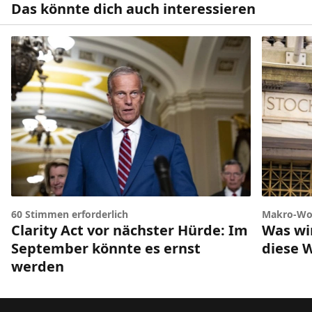
Das könnte dich auch interessieren
60 Stimmen erforderlich
Makro-Wo
Clarity Act vor nächster Hürde: Im
Was wir
September könnte es ernst
diese 
werden
Footer