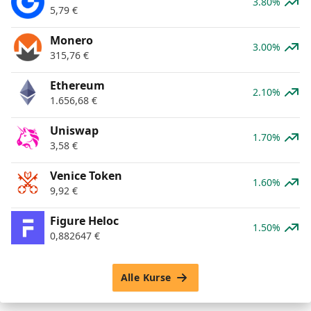
3.80%
5,79
€
Monero
3.00%
315,76
€
Ethereum
2.10%
1.656,68
€
Uniswap
1.70%
3,58
€
Venice Token
1.60%
9,92
€
Figure Heloc
1.50%
0,882647
€
Alle Kurse