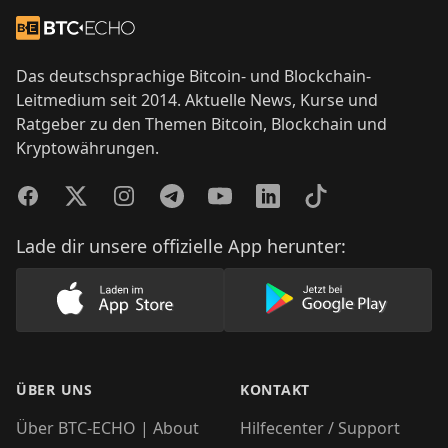
Footer
Zur Startseite
Das deutschsprachige Bitcoin- und Blockchain-
Leitmedium seit 2014. Aktuelle News, Kurse und
Ratgeber zu den Themen Bitcoin, Blockchain und
Kryptowährungen.
Facebook
Twitter
Instagram
Telegram
YouTube
LinkedIn
TikTok
Lade dir unsere offizielle App herunter:
Lade unsere App im AppStore herunter
Lade unsere App
ÜBER UNS
KONTAKT
Über BTC-ECHO | About
Hilfecenter / Support