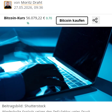
von
Moritz Draht
27.05.2026, 09:36
Bitcoin-Kurs
56.079,22
€
0.70
Bitcoin kaufen
%
Beitragsbild: Shutterstock
Wiederholte Exploits setzen den DeFi-Sektor unter Druck