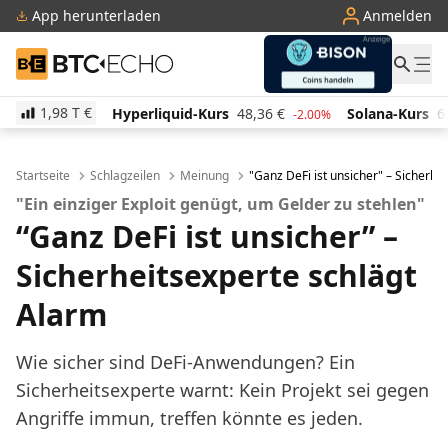
App herunterladen
Anmelden
BTC-ECHO
1,98 T
€
liquid-Kurs
48,36
€
Solana-Kurs
63,57
€
TRON-K
-2.00%
-0.50%
Startseite
Schlagzeilen
Meinung
"Ganz DeFi ist unsicher" – Sicherhe
"Ein einziger Exploit genügt, um Gelder zu stehlen"
“Ganz DeFi ist unsicher” –
Sicherheitsexperte schlägt
Alarm
Wie sicher sind DeFi-Anwendungen? Ein
Sicherheitsexperte warnt: Kein Projekt sei gegen
Angriffe immun, treffen könnte es jeden.