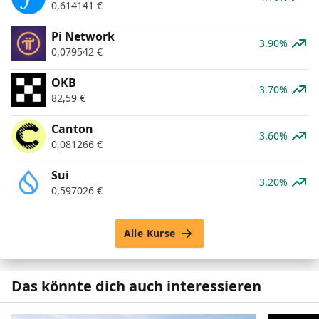
0,614141
€
Pi Network
3.90%
0,079542
€
OKB
3.70%
82,59
€
Canton
3.60%
0,081266
€
Sui
3.20%
0,597026
€
Alle Kurse
Das könnte dich auch interessieren