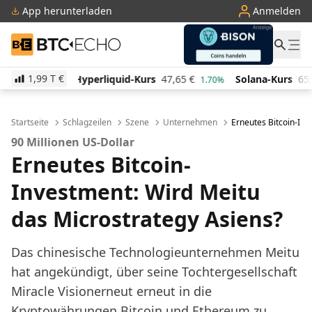
App herunterladen
Anmelden
BTC-ECHO
1,99 T
€
iquid-Kurs
47,65
€
Solana-Kurs
65,66
€
TRON-Ku
1.70%
3.10%
Startseite
Schlagzeilen
Szene
Unternehmen
Erneutes Bitcoin-Inv
90 Millionen US-Dollar
Erneutes Bitcoin-
Investment: Wird Meitu
das Microstrategy Asiens?
Das chinesische Technologieunternehmen Meitu
hat angekündigt, über seine Tochtergesellschaft
Miracle Visionerneut erneut in die
Kryptowährungen Bitcoin und Ethereum zu