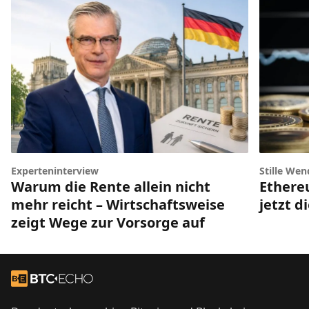
Experteninterview
Stille Wen
Warum die Rente allein nicht
Ethere
mehr reicht – Wirtschaftsweise
jetzt d
zeigt Wege zur Vorsorge auf
Footer
Zur Startseite