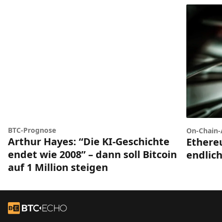
BTC-Prognose
On-Chain-
Arthur Hayes: “Die KI-Geschichte
Ethere
endet wie 2008” – dann soll Bitcoin
endlich
auf 1 Million steigen
Footer
Zur Startseite