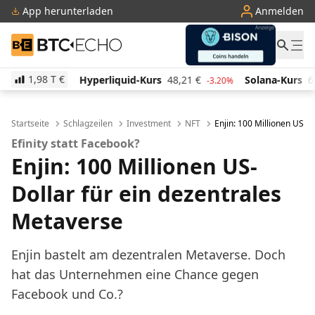
App herunterladen
Anmelden
BTC-ECHO
1,98 T
€
yperliquid-Kurs
48,21
€
Solana-Kurs
63,52
€
TR
-3.20%
-1.10%
Startseite
Schlagzeilen
Investment
NFT
Enjin: 100 Millionen US-D
Efinity statt Facebook?
Enjin: 100 Millionen US-
Dollar für ein dezentrales
Metaverse
Enjin bastelt am dezentralen Metaverse. Doch
hat das Unternehmen eine Chance gegen
Facebook und Co.?