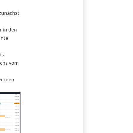
zunächst
r in den
nnte
ds
hochs vom
werden