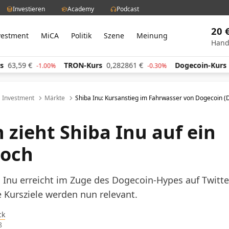
Investieren
Academy
Podcast
20 
vestment
MiCA
Politik
Szene
Meinung
Hand
€
TRON-Kurs
0,282861
€
Dogecoin-Kurs
0,05986
-1.00%
-0.30%
Investment
Märkte
Shiba Inu: Kursanstieg im Fahrwasser von Dogecoin 
 zieht Shiba Inu auf ein
och
 Inu erreicht im Zuge des Dogecoin-Hypes auf Twitte
 Kursziele werden nun relevant.
ck
8