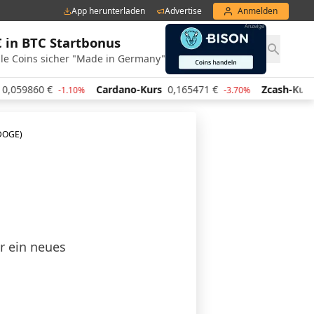
App herunterladen
Advertise
Anmelden
€ in BTC Startbonus
le Coins sicher "Made in Germany"
0
€
Cardano-Kurs
0,165471
€
Zcash-Kurs
427,95
-1.10%
-3.70%
(DOGE)
r ein neues