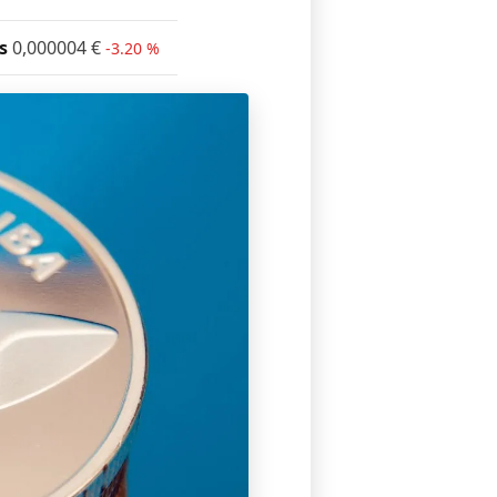
s
0,000004
€
-3.20 %