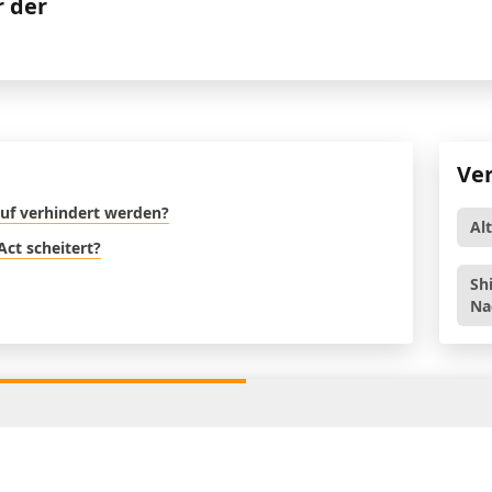
r der
Ve
uf verhindert werden?
Al
Act scheitert?
Sh
Na