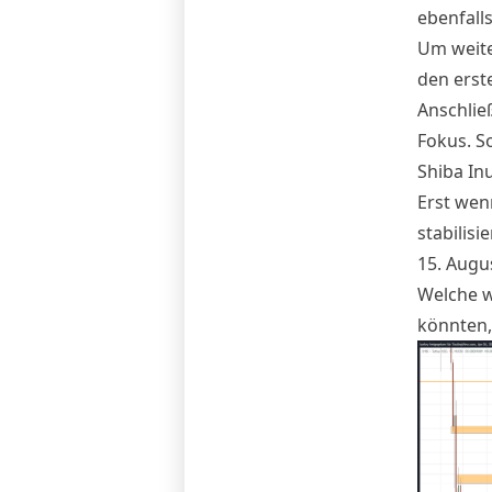
ebenfalls
Um weite
den erst
Anschlie
Fokus. S
Shiba In
Erst wen
stabilisi
15. Augu
Welche w
könnten,