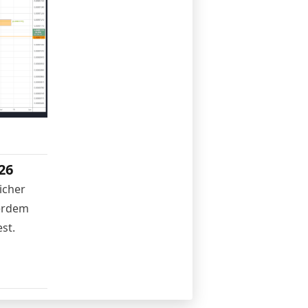
26
icher
ßerdem
st.