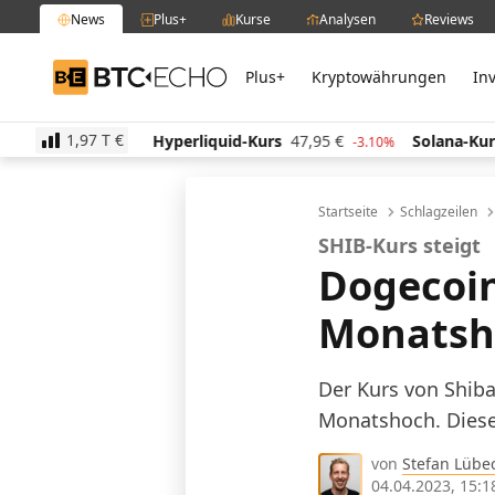
News
Plus+
Kurse
Analysen
Reviews
Plus+
Kryptowährungen
In
BTC-ECHO
1,97 T
€
5
€
Hyperliquid-Kurs
47,95
€
Solana-Kurs
63,59
-0.60%
-3.10%
Startseite
Schlagzeilen
SHIB-Kurs steigt
Dogecoin
Monatsh
Der Kurs von Shiba
Monatshoch. Diese
von
Stefan Lübe
04.04.2023, 15:1