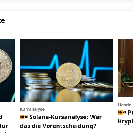
te
Handel 
Kursanalyse
P
d
Solana-Kursanalyse: War
Kryp
für
das die Vorentscheidung?