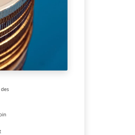
 des
oin
t