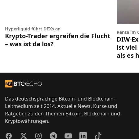
Hyperliquid führt DEXs an
Rente im 
Krypto-Trader ergreifen die Flucht
DIW-Ex
– was ist da los?
ist vie
als es 
Footer
Zur Startseite
Das deutschsprachige Bitcoin- und Blockchain-
Leitmedium seit 2014. Aktuelle News, Kurse und
Ratgeber zu den Themen Bitcoin, Blockchain und
Kryptowährungen.
Facebook
Twitter
Instagram
Telegram
YouTube
LinkedIn
TikTok