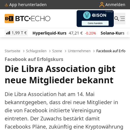
App herunterladen
Anmelden
BTC-ECHO
1,99 T
€
Hyperliquid-Kurs
47,21
€
Solana-Kurs
66,07
€
%
-0.20%
2.10%
Startseite
Schlagzeilen
Szene
Unternehmen
Facebook auf Erfolgs
Facebook auf Erfolgskurs
Die Libra Association gibt
neue Mitglieder bekannt
Die Libra Association hat am 14. Mai
bekanntgegeben, dass drei neue Mitglieder in
die von Facebook initiierte Vereinigung
eintreten. Der Zuwachs bestärkt damit
Facebooks Pläne, zukünftig eine Kryptowährung