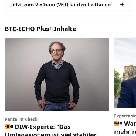
Jetzt zum VeChain (VET) kaufen Leitfaden
BTC-ECHO Plus+ Inhalte
Experteni
Rente im Check
War
DIW-Experte: “Das
mehr r
Umlagesystem ist viel stabiler