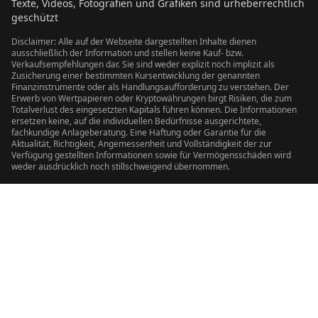
Texte, Videos, Fotografien und Grafiken sind urheberrechtlich
geschützt
Disclaimer: Alle auf der Webseite dargestellten Inhalte dienen
ausschließlich der Information und stellen keine Kauf- bzw.
Verkaufsempfehlungen dar. Sie sind weder explizit noch implizit als
Zusicherung einer bestimmten Kursentwicklung der genannten
Finanzinstrumente oder als Handlungsaufforderung zu verstehen. Der
Erwerb von Wertpapieren oder Kryptowährungen birgt Risiken, die zum
Totalverlust des eingesetzten Kapitals führen können. Die Informationen
ersetzen keine, auf die individuellen Bedürfnisse ausgerichtete,
fachkundige Anlageberatung. Eine Haftung oder Garantie für die
Aktualität, Richtigkeit, Angemessenheit und Vollständigkeit der zur
Verfügung gestellten Informationen sowie für Vermögensschäden wird
weder ausdrücklich noch stillschweigend übernommen.