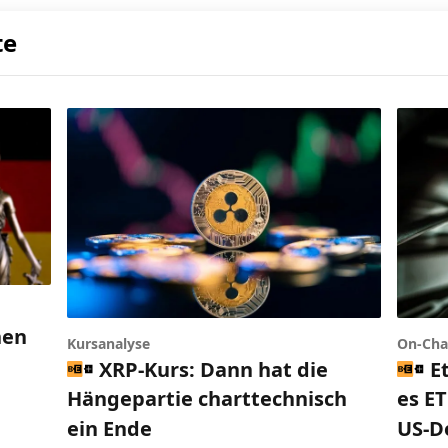
te
nen
Kursanalyse
On-Cha
h
XRP-Kurs: Dann hat die
E
Hängepartie charttechnisch
es ET
ein Ende
US-D