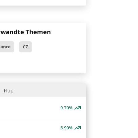
rwandte Themen
nance
CZ
Flop
9.70%
6.90%