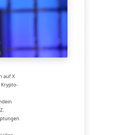
n auf X
 Krypto-
ndein
Z.
uptungen