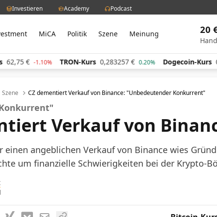
Investieren
Academy
Podcast
20 
vestment
MiCA
Politik
Szene
Meinung
Hand
TRON-Kurs
0,283257
€
Dogecoin-Kurs
0,059655
€
.10%
0.20%
-
Szene
CZ dementiert Verkauf von Binance: "Unbedeutender Konkurrent"
Konkurrent"
tiert Verkauf von Binan
r einen angeblichen Verkauf von Binance wies Gründ
hte um finanzielle Schwierigkeiten bei der Krypto-Bö
t
1