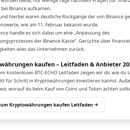
 wurden diese, nur wenige Tage nachdem Fragen zur finanz
n bei Binance aufkamen.
und hierbei waren deutliche Rückgänge der von Binance g
swerte, wie am 11. Februar
bekannt wurde
.
ance handle es sich dabei um eine „Anpassung des
ungsprozesses der Binance-Kasse“. Gerüchte über finanziel
gkeiten wies das Unternehmen zurück.
währungen kaufen – Leitfaden & Anbieter 20
em kostenlosen BTC-ECHO Leitfaden zeigen wir dir, wie du s
itt für Schritt in Kryptowährungen investieren kannst. Au
 wir, worauf du beim Kauf von Coins und Token achten sollte
 zum Kryptowährungen kaufen Leitfaden