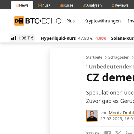
News
Plus+
Kurse
Analysen
Reviews
Plus+
Kryptowährungen
In
BTC-ECHO
1,98 T
€
Hyperliquid-Kurs
47,80
€
Solana-Kurs
62,75
€
-1.20%
-1.90%
-1
Startseite
Schlagzeilen
"Unbedeutender 
CZ demen
Spekulationen übe
Zuvor gab es Gerüc
von
Moritz Drah
17.02.2025, 16:0
TEILEN