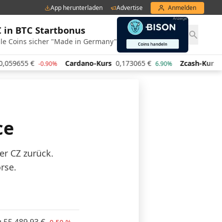
App herunterladen
Advertise
Anmelden
€ in BTC Startbonus
le Coins sicher "Made in Germany"
Cardano-Kurs
0,173065
€
Zcash-Kurs
431,70
€
0.90%
6.90%
-1.
ce
er CZ zurück.
rse.