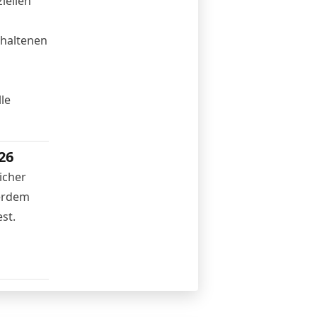
iellen
ehaltenen
le
26
icher
ßerdem
st.