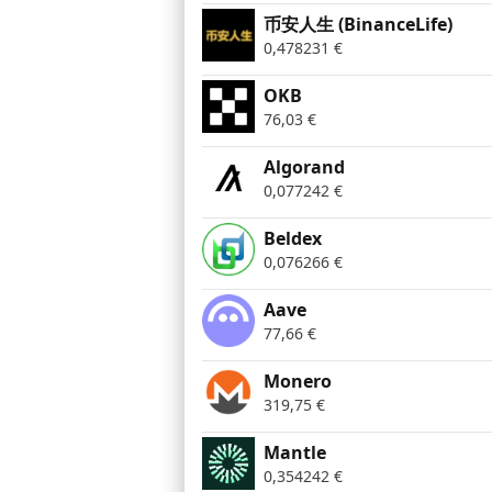
币安人生 (BinanceLife)
0,478231
€
OKB
76,03
€
Algorand
0,077242
€
Beldex
0,076266
€
Aave
77,66
€
Monero
319,75
€
Mantle
0,354242
€