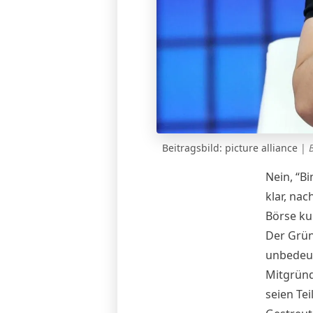
Beitragsbild: picture alliance
|
Nein, “B
klar
, nac
Börse ku
Der Grü
unbedeut
Mitgründ
seien Tei