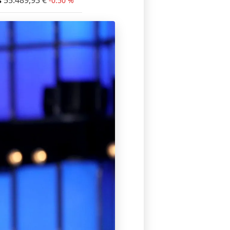
s
55.489,93
€
-0.50 %