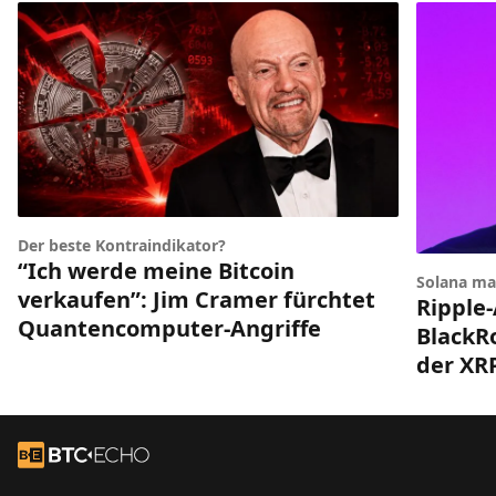
Der beste Kontraindikator?
“Ich werde meine Bitcoin
Solana ma
verkaufen”: Jim Cramer fürchtet
Ripple-
Quantencomputer-Angriffe
BlackRo
der XR
Footer
Zur Startseite