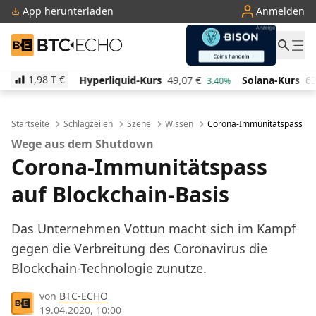
App herunterladen
Anmelden
BTC-ECHO
1,98 T
€
Hyperliquid-Kurs
49,07
€
Solana-Kurs
63,99
€
TR
3.40%
0.50%
Startseite
Schlagzeilen
Szene
Wissen
Corona-Immunitätspass auf
Wege aus dem Shutdown
Corona-Immunitätspass
auf Blockchain-Basis
Das Unternehmen Vottun macht sich im Kampf
gegen die Verbreitung des Coronavirus die
Blockchain-Technologie zunutze.
von
BTC-ECHO
19.04.2020, 10:00