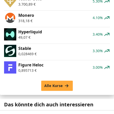
5.30%
3.700,89
€
Monero
4.10%
318,18
€
Hyperliquid
3.40%
49,07
€
​​Stable
3.30%
0,028469
€
Figure Heloc
3.00%
0,895713
€
Alle Kurse
Das könnte dich auch interessieren