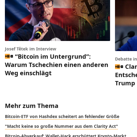
Josef Tětek im Interview
“Bitcoin im Untergrund”:
Debatte i
Warum Tschechien einen anderen
Clar
Weg einschlägt
Entsch
Trump 
Mehr zum Thema
Bitcoin-ETF von Hashdex scheitert an fehlender Größe
"Macht keine so große Nummer aus dem Clarity Act"
Bitcoin-Abverkauf: Wallet-Hack erschüttert Krypto-Markt