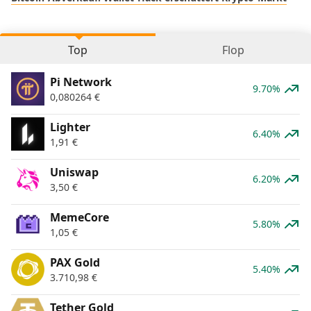
Top
Flop
Pi Network
9.70%
0,080264
€
Lighter
6.40%
1,91
€
Uniswap
6.20%
3,50
€
MemeCore
5.80%
1,05
€
PAX Gold
5.40%
3.710,98
€
Tether Gold