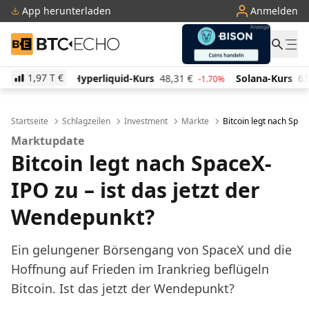
App herunterladen
Anmelden
BTC-ECHO
1,97 T
€
quid-Kurs
48,31
€
Solana-Kurs
63,48
€
TRON-Ku
-1.70%
-0.10%
Startseite
Schlagzeilen
Investment
Märkte
Bitcoin legt nach Spa
Marktupdate
Bitcoin legt nach SpaceX-
IPO zu – ist das jetzt der
Wendepunkt?
Ein gelungener Börsengang von SpaceX und die
Hoffnung auf Frieden im Irankrieg beflügeln
Bitcoin. Ist das jetzt der Wendepunkt?