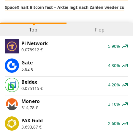
SpaceX hält Bitcoin fest – Aktie legt nach Zahlen wieder zu
Top
Flop
Pi Network
5.90%
0,078912
€
Gate
4.30%
5,82
€
Beldex
4.20%
0,075115
€
Monero
3.10%
314,78
€
PAX Gold
2.60%
3.693,87
€