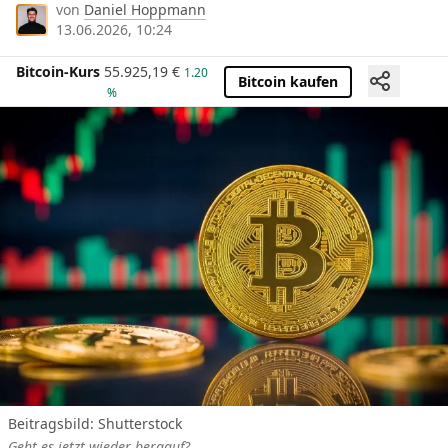
von
Daniel Hoppmann
13.06.2026, 10:24
Bitcoin-Kurs
55.925,19
€
1.20
Bitcoin kaufen
%
Beitragsbild: Shutterstock
Geht es jetzt wieder bergauf?