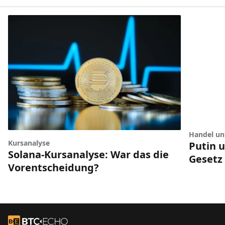
Handel unt
Kursanalyse
Putin 
Solana-Kursanalyse: War das die
Gesetz
Vorentscheidung?
Footer
Zur Startseite