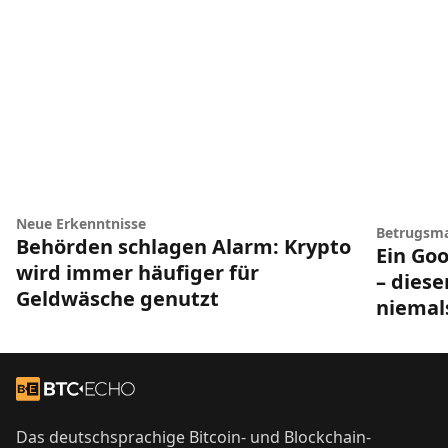
Neue Erkenntnisse
Betrugsm
Behörden schlagen Alarm: Krypto
Ein Goo
wird immer häufiger für
– diese
Geldwäsche genutzt
niemal
Footer
Zur Startseite
Das deutschsprachige Bitcoin- und Blockchain-