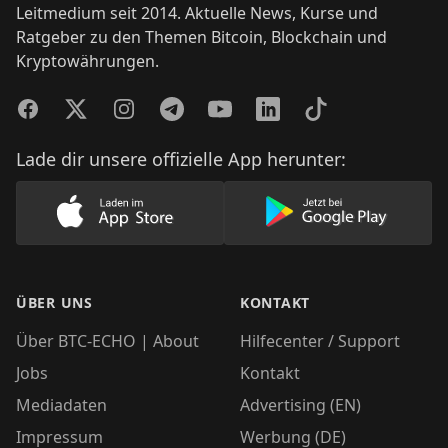
Leitmedium seit 2014. Aktuelle News, Kurse und
Ratgeber zu den Themen Bitcoin, Blockchain und
Kryptowährungen.
Facebook
Twitter
Instagram
Telegram
YouTube
LinkedIn
TikTok
Lade dir unsere offizielle App herunter:
Lade unsere App im AppStore herunter
Lade unsere App
ÜBER UNS
KONTAKT
Über BTC-ECHO | About
Hilfecenter / Support
Jobs
Kontakt
Mediadaten
Advertising (EN)
Impressum
Werbung (DE)