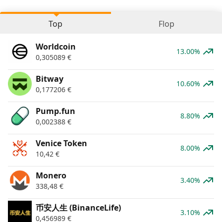
Top
Flop
Worldcoin
13.00%
0,305089
€
Bitway
10.60%
0,177206
€
Pump.fun
8.80%
0,002388
€
Venice Token
8.00%
10,42
€
Monero
3.40%
338,48
€
币安人生 (BinanceLife)
3.10%
0,456989
€