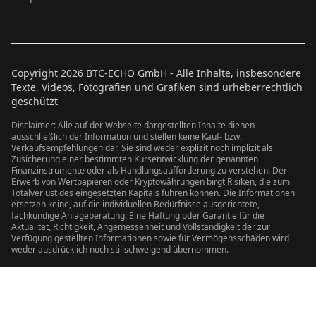
Copyright
2026
BTC-ECHO GmbH - Alle Inhalte, insbesondere
Texte, Videos, Fotografien und Grafiken sind urheberrechtlich
geschützt
Disclaimer: Alle auf der Webseite dargestellten Inhalte dienen
ausschließlich der Information und stellen keine Kauf- bzw.
Verkaufsempfehlungen dar. Sie sind weder explizit noch implizit als
Zusicherung einer bestimmten Kursentwicklung der genannten
Finanzinstrumente oder als Handlungsaufforderung zu verstehen. Der
Erwerb von Wertpapieren oder Kryptowährungen birgt Risiken, die zum
Totalverlust des eingesetzten Kapitals führen können. Die Informationen
ersetzen keine, auf die individuellen Bedürfnisse ausgerichtete,
fachkundige Anlageberatung. Eine Haftung oder Garantie für die
Aktualität, Richtigkeit, Angemessenheit und Vollständigkeit der zur
Verfügung gestellten Informationen sowie für Vermögensschäden wird
weder ausdrücklich noch stillschweigend übernommen.