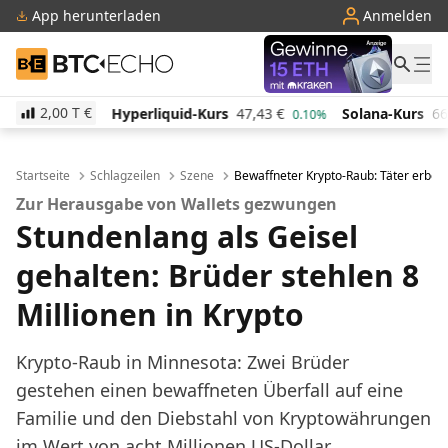
App herunterladen
Anmelden
BTC-ECHO
2,00 T
€
erliquid-Kurs
47,43
€
Solana-Kurs
66,57
€
TRON-
0.10%
0.70%
Startseite
Schlagzeilen
Szene
Bewaffneter Krypto-Raub: Täter erbeut
Zur Herausgabe von Wallets gezwungen
Stundenlang als Geisel
gehalten: Brüder stehlen 8
Millionen in Krypto
Krypto-Raub in Minnesota: Zwei Brüder
gestehen einen bewaffneten Überfall auf eine
Familie und den Diebstahl von Kryptowährungen
im Wert von acht Millionen US-Dollar.