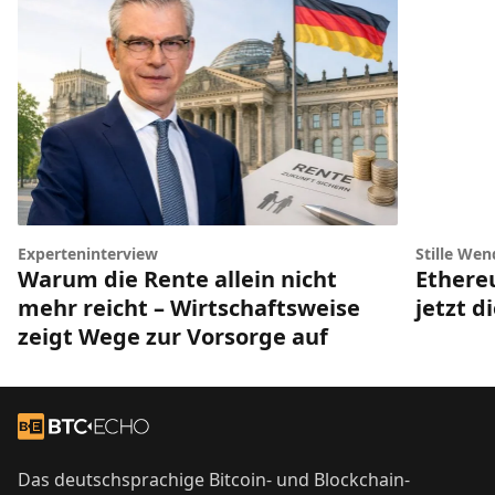
Experteninterview
Stille Wen
Warum die Rente allein nicht
Ethere
mehr reicht – Wirtschaftsweise
jetzt d
zeigt Wege zur Vorsorge auf
Footer
Zur Startseite
Das deutschsprachige Bitcoin- und Blockchain-