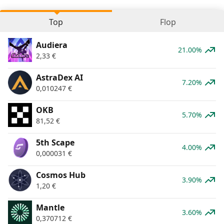
Top
Flop
Audiera
21.00%
2,33
€
AstraDex AI
7.20%
0,010247
€
OKB
5.70%
81,52
€
5th Scape
4.00%
0,000031
€
Cosmos Hub
3.90%
1,20
€
Mantle
3.60%
0,370712
€