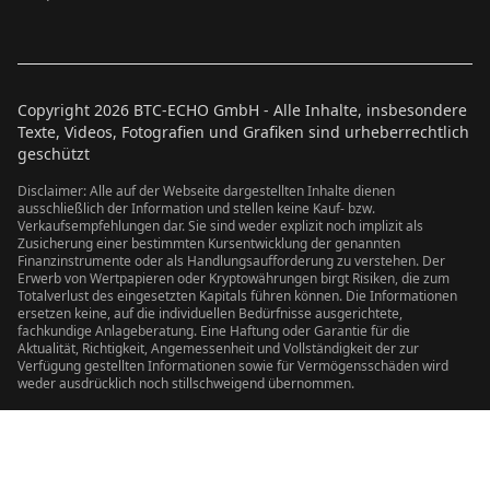
Copyright
2026
BTC-ECHO GmbH - Alle Inhalte, insbesondere
Texte, Videos, Fotografien und Grafiken sind urheberrechtlich
geschützt
Disclaimer: Alle auf der Webseite dargestellten Inhalte dienen
ausschließlich der Information und stellen keine Kauf- bzw.
Verkaufsempfehlungen dar. Sie sind weder explizit noch implizit als
Zusicherung einer bestimmten Kursentwicklung der genannten
Finanzinstrumente oder als Handlungsaufforderung zu verstehen. Der
Erwerb von Wertpapieren oder Kryptowährungen birgt Risiken, die zum
Totalverlust des eingesetzten Kapitals führen können. Die Informationen
ersetzen keine, auf die individuellen Bedürfnisse ausgerichtete,
fachkundige Anlageberatung. Eine Haftung oder Garantie für die
Aktualität, Richtigkeit, Angemessenheit und Vollständigkeit der zur
Verfügung gestellten Informationen sowie für Vermögensschäden wird
weder ausdrücklich noch stillschweigend übernommen.