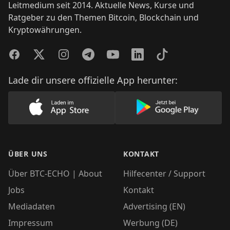
Leitmedium seit 2014. Aktuelle News, Kurse und
Ratgeber zu den Themen Bitcoin, Blockchain und
Kryptowährungen.
Facebook
Twitter
Instagram
Telegram
YouTube
LinkedIn
TikTok
Lade dir unsere offizielle App herunter:
Lade unsere App im AppStore herunter
Lade unsere App
ÜBER UNS
KONTAKT
Über BTC-ECHO | About
Hilfecenter / Support
Jobs
Kontakt
Mediadaten
Advertising (EN)
Impressum
Werbung (DE)