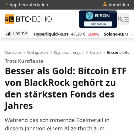
App herunterladen
Anmelden
BTC-ECHO
1,99 T
€
Hyperliquid-Kurs
47,30
€
Solana-Kurs
66,11
€
TR
-3.80%
2.30%
Startseite
Schlagzeilen
Kryptowährungen
Bitcoin
Besser als Gold:
Trotz Kursflaute
Besser als Gold: Bitcoin ETF
von BlackRock gehört zu
den stärksten Fonds des
Jahres
Während das schimmernde Edelmetall in
diesem Jahr von einem Allzeithoch zum