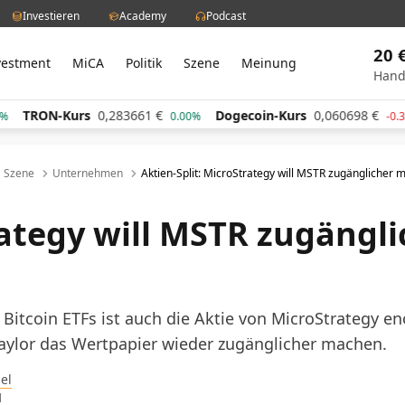
Investieren
Academy
Podcast
20 
vestment
MiCA
Politik
Szene
Meinung
Hand
283661
€
Dogecoin-Kurs
0,060698
€
Cardano-Kur
0.00%
-0.30%
Szene
Unternehmen
Aktien-Split: MicroStrategy will MSTR zugänglicher
ategy will MSTR zugängli
 Bitcoin ETFs ist auch die Aktie von MicroStrategy e
 Saylor das Wertpapier wieder zugänglicher machen.
el
1