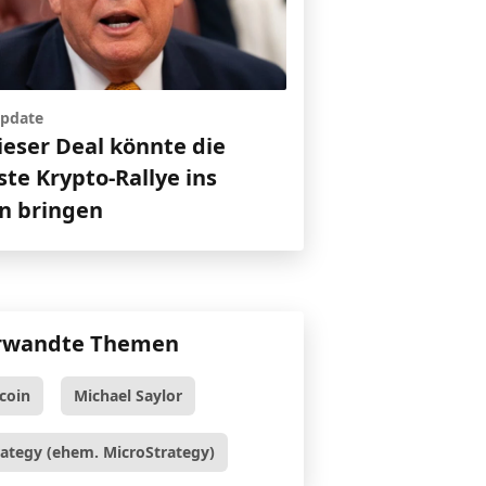
pdate
ieser Deal könnte die
te Krypto-Rallye ins
en bringen
rwandte Themen
tcoin
Michael Saylor
rategy (ehem. MicroStrategy)