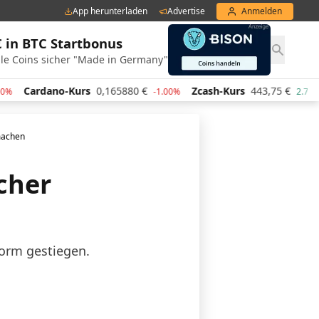
App herunterladen
Advertise
Anmelden
€ in BTC Startbonus
le Coins sicher "Made in Germany"
s
0,165880
€
Zcash-Kurs
443,75
€
Chainlink-Kurs
-1.00%
2.70%
 machen
cher
norm gestiegen.