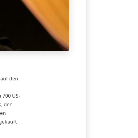
 auf den
a 700 US-
s, den
gen
 gekauft