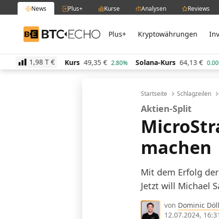
News
Plus+
Kurse
Analysen
Reviews
Plus+
Kryptowährungen
In
BTC-ECHO
1,98 T
€
d-Kurs
49,35
€
Solana-Kurs
64,13
€
TRON-Kurs
0,
2.80%
0.00%
Startseite
Schlagzeilen
Aktien-Split
MicroStr
machen
Mit dem Erfolg der
Jetzt will Michael
von
Dominic Döll
12.07.2024, 16:3