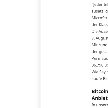
"Jeder I
zusätzli
MicroStr
der Klass
Die Auss
7. Augus
Mit rund
der gesa
Permabul
36.798 U
Wie Saylo
kaufe Bi
Bitcoi
Anbiet
In unser