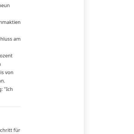
 neun
ammaktien
chluss am
rozent
n
is von
nn.
g:
"Ich
hritt für