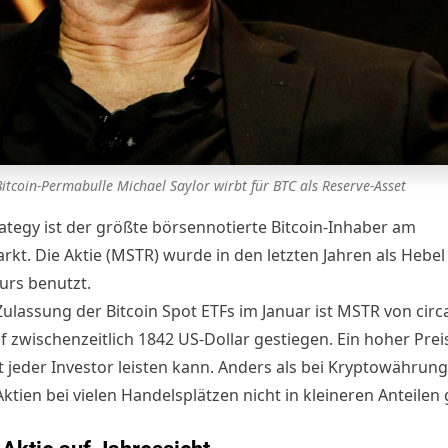
Bitcoin-Permabulle Michael Saylor wirbt für BTC als Reserve-Asset
ategy ist der größte börsennotierte Bitcoin-Inhaber am
rkt. Die Aktie (MSTR) wurde in den letzten Jahren als Hebel
Kurs
benutzt.
Zulassung der Bitcoin Spot ETFs im Januar ist MSTR von circ
f zwischenzeitlich 1842 US-Dollar gestiegen. Ein hoher Prei
ht jeder Investor leisten kann. Anders als bei Kryptowährun
ktien bei vielen Handelsplätzen nicht in kleineren Anteilen