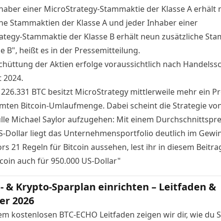
nhaber einer MicroStrategy-Stammaktie der Klasse A erhält
che Stammaktien der Klasse A und jeder Inhaber einer
ategy-Stammaktie der Klasse B erhält neun zusätzliche St
e B", heißt es in der
Pressemitteilung
.
chüttung der Aktien erfolge voraussichtlich nach Handelss
t 2024.
 226.331 BTC besitzt MicroStrategy mittlerweile mehr ein P
mten Bitcoin-Umlaufmenge. Dabei scheint die Strategie vo
le Michael Saylor aufzugehen: Mit einem Durchschnittspre
S-Dollar liegt das Unternehmensportfolio deutlich im Gewi
rs 21 Regeln für Bitcoin aussehen, lest ihr in diesem Beitra
tcoin auch für 950.000 US-Dollar"
n- & Krypto-Sparplan einrichten – Leitfaden &
er 2026
em kostenlosen BTC-ECHO Leitfaden zeigen wir dir, wie du Sc