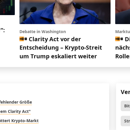
”:
Debatte in Washington
Marktu
Clarity Act vor der
D
Entscheidung – Krypto-Streit
nächs
um Trump eskaliert weiter
Roll
Ve
 fehlender Größe
Bi
em Clarity Act"
üttert Krypto-Markt
St