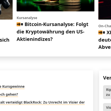
Kursanalyse
Bitcoin-Kursanalyse: Folgt
On-Cha
die Kryptowährung den US-
X
d
Aktienindizes?
deut
sich
Abve
Ve
re Kursgewinne
Ri
noch gehen?
zu
t verteidigt BlackRock: Zu Unrecht im Visier der
Vi