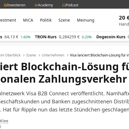
Investieren
Academy
Podcast
20 
vestment
MiCA
Politik
Szene
Meinung
Hand
€
TRON-Kurs
0,284259
€
Dogecoin-Kurs
0,06063
1.60%
0.20%
l im Überblick
Szene
Unternehmen
Visa lanciert Blockchain-Lösung für 
ciert Blockchain-Lösung f
ionalen Zahlungsverkehr
hlnetzwerk Visa B2B Connect veröffentlicht. Namhaft
Geschäftskunden und Banken zugeschnittenen Distri
 Hat für Ripple nun das letzte Stündchen geschlage
 Klee
0