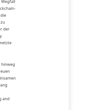
 Wegfall
ockchain-
 die
 zu
r der
y
rnetzte
e hinweg
freuen
einsamen
fang
g and