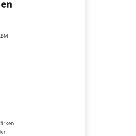
gen
 IBM
tärken
der