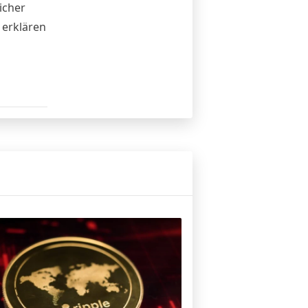
icher
 erklären