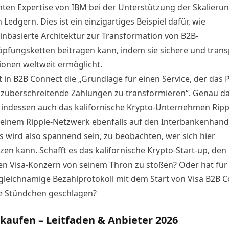
ten Expertise von IBM bei der Unterstützung der Skalieru
n Ledgern. Dies ist ein einzigartiges Beispiel dafür, wie
inbasierte Architektur zur Transformation von B2B-
pfungsketten beitragen kann, indem sie sichere und tran
ionen weltweit ermöglicht.
t in B2B Connect die „Grundlage für einen Service, der das 
nzüberschreitende Zahlungen zu transformieren“. Genau d
 indessen auch das kalifornische Krypto-Unternehmen Ripp
seinem Ripple-Netzwerk ebenfalls auf den Interbankenhand
Es wird also spannend sein, zu beobachten, wer sich hier
zen kann. Schafft es das kalifornische Krypto-Start-up, den
ten Visa-Konzern von seinem Thron zu stoßen? Oder hat für
gleichnamige Bezahlprotokoll mit dem Start von Visa B2B 
te Stündchen geschlagen
?
kaufen – Leitfaden & Anbieter 2026