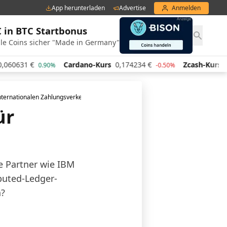
App herunterladen
Advertise
Anmelden
€ in BTC Startbonus
le Coins sicher "Made in Germany"
1
€
Cardano-Kurs
0,174234
€
Zcash-Kurs
438,43
€
0.90%
-0.50%
internationalen Zahlungsverkehr
ür
e Partner wie IBM
buted-Ledger-
n?