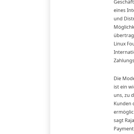
Geschäft
eines In
und Distr
Möglichk
übertrag
Linux Fou
Internati
Zahlungs
Die Mode
ist ein w
uns, zu 
Kunden d
ermöglic
sagt Raj
Payments 