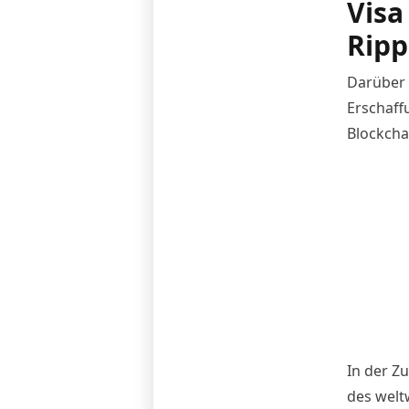
Visa
Ripp
Darüber 
Erschaff
Blockcha
In der Z
des welt