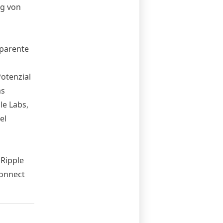
ng von
sparente
Potenzial
as
le Labs,
el
 Ripple
Connect