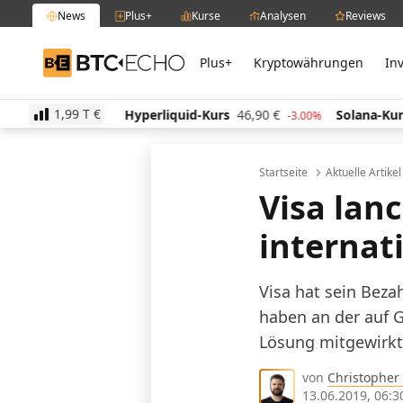
News
Plus+
Kurse
Analysen
Reviews
Plus+
Kryptowährungen
In
BTC-ECHO
1,99 T
€
97
€
Hyperliquid-Kurs
46,90
€
Solana-Kurs
64,13
-0.40%
-3.00%
Startseite
Aktuelle Artike
Visa lan
internat
Visa hat sein Beza
haben an der auf 
Lösung mitgewirkt.
von
Christopher
13.06.2019, 06:3