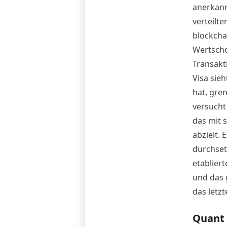
anerkann
verteilte
blockcha
Wertschö
Transakt
Visa sieh
hat, gre
versucht
das mit 
abzielt. 
durchset
etablier
und das 
das letz
Quant 