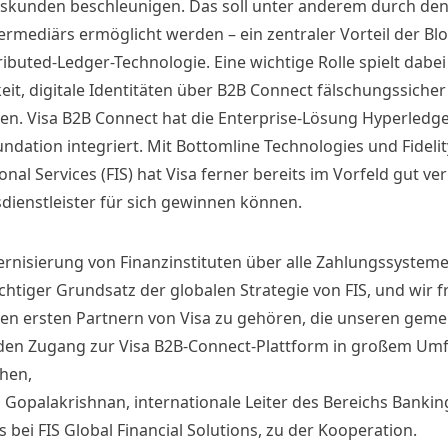
skunden beschleunigen. Das soll unter anderem durch den
termediärs ermöglicht werden – ein zentraler Vorteil der Bl
ibuted-Ledger-Technologie. Eine wichtige Rolle spielt dabei
eit, digitale Identitäten über B2B Connect fälschungssicher
en. Visa B2B Connect hat die Enterprise-Lösung Hyperledge
ndation integriert. Mit Bottomline Technologies und Fidelit
onal Services (FIS) hat Visa ferner bereits im Vorfeld gut ve
dienstleister für sich gewinnen können.
rnisierung von Finanzinstituten über alle Zahlungssystem
ichtiger Grundsatz der globalen Strategie von FIS, und wir 
den ersten Partnern von Visa zu gehören, die unseren gem
en Zugang zur Visa B2B-Connect-Plattform in großem Um
hen,
a Gopalakrishnan, internationale Leiter des Bereichs Bankin
bei FIS Global Financial Solutions, zu der Kooperation.