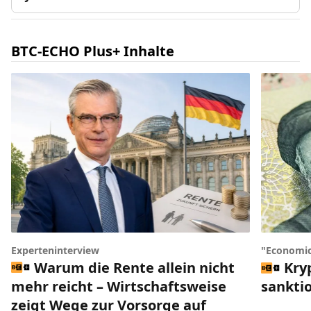
BTC-ECHO Plus+ Inhalte
Experteninterview
"Economic
Warum die Rente allein nicht
Kry
mehr reicht – Wirtschaftsweise
sankti
zeigt Wege zur Vorsorge auf