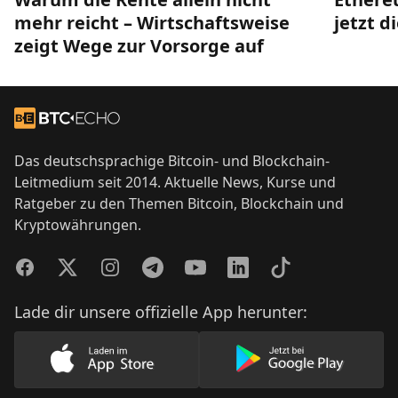
mehr reicht – Wirtschaftsweise
jetzt d
zeigt Wege zur Vorsorge auf
Footer
Zur Startseite
Das deutschsprachige Bitcoin- und Blockchain-
Leitmedium seit 2014. Aktuelle News, Kurse und
Ratgeber zu den Themen Bitcoin, Blockchain und
Kryptowährungen.
Facebook
Twitter
Instagram
Telegram
YouTube
LinkedIn
TikTok
Lade dir unsere offizielle App herunter:
Lade unsere App im AppStore herunter
Lade unsere App