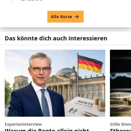
Alle Kurse
Das könnte dich auch interessieren
Experteninterview
Stille Wen
Warum die Rente allein nicht
Ethere