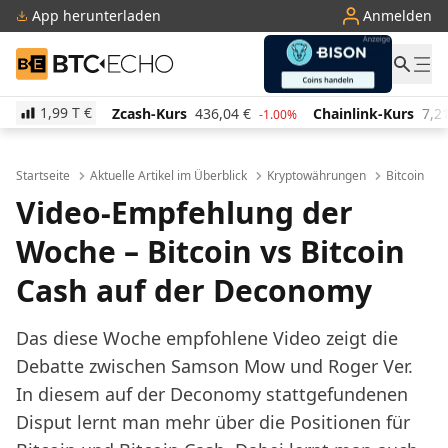
App herunterladen
Anmelden
BTC-ECHO
1,99 T
€
Zcash-Kurs
436,04
€
Chainlink-Kurs
7,21
€
Pi N
-1.00%
1.10%
Startseite
Aktuelle Artikel im Überblick
Kryptowährungen
Bitcoin
Video-Empfehlung der
Woche – Bitcoin vs Bitcoin
Cash auf der Deconomy
Das diese Woche empfohlene Video zeigt die
Debatte zwischen Samson Mow und Roger Ver.
In diesem auf der Deconomy stattgefundenen
Disput lernt man mehr über die Positionen für