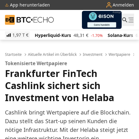
App herunterladen
Anmelden
BTC-ECHO
1,97 T
€
liquid-Kurs
48,31
€
Solana-Kurs
63,48
€
TRON-K
-1.70%
-0.10%
Startseite
Aktuelle Artikel im Überblick
Investment
Wertpapiere
T
Tokenisierte Wertpapiere
Frankfurter FinTech
Cashlink sichert sich
Investment von Helaba
Cashlink bringt Wertpapiere auf die Blockchain.
Dazu stellt das Start-up seinen Kunden die
nötige Infrastruktur. Mit der Helaba steigt jetzt
eine weitere wichtige Investorin ein.