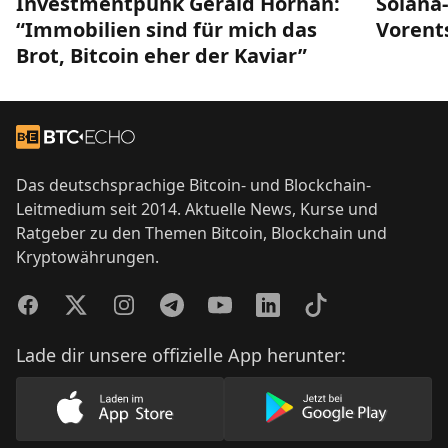
Investmentpunk Gerald Hörhan:
Solana
“Immobilien sind für mich das
Vorent
Brot, Bitcoin eher der Kaviar”
Footer
Zur Startseite
Das deutschsprachige Bitcoin- und Blockchain-
Leitmedium seit 2014. Aktuelle News, Kurse und
Ratgeber zu den Themen Bitcoin, Blockchain und
Kryptowährungen.
Facebook
Twitter
Instagram
Telegram
YouTube
LinkedIn
TikTok
Lade dir unsere offizielle App herunter:
Lade unsere App im AppStore herunter
Lade unsere App