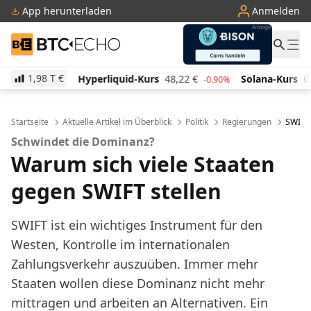
App herunterladen
Anmelden
BTC-ECHO
1,98 T
€
Hyperliquid-Kurs
48,22
€
Solana-Kurs
62,82
€
.00%
-0.90%
-1.
Startseite
Aktuelle Artikel im Überblick
Politik
Regierungen
SWIFT:
Schwindet die Dominanz?
Warum sich viele Staaten
gegen SWIFT stellen
SWIFT ist ein wichtiges Instrument für den
Westen, Kontrolle im internationalen
Zahlungsverkehr auszuüben. Immer mehr
Staaten wollen diese Dominanz nicht mehr
mittragen und arbeiten an Alternativen. Ein