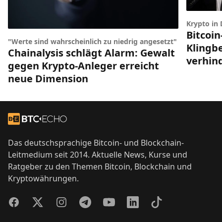
Krypto in
Bitcoin
"Werte sind wahrscheinlich zu niedrig angesetzt"
Klingbe
Chainalysis schlägt Alarm: Gewalt
verhin
gegen Krypto-Anleger erreicht
neue Dimension
Footer
Zur Startseite
Das deutschsprachige Bitcoin- und Blockchain-
Leitmedium seit 2014. Aktuelle News, Kurse und
Ratgeber zu den Themen Bitcoin, Blockchain und
Kryptowährungen.
Facebook
Twitter
Instagram
Telegram
YouTube
LinkedIn
TikTok