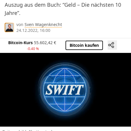
Auszug aus dem Buch: “Geld – Die nächsten 10
Jahre”.
von
Sven Wagenknecht
24.12.2022, 16:00
Bitcoin-Kurs
55.602,42
€
Bitcoin kaufen
-0.40 %