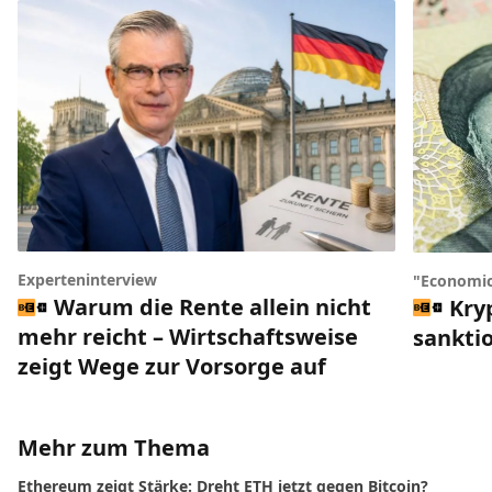
Experteninterview
"Economic
Warum die Rente allein nicht
Kry
mehr reicht – Wirtschaftsweise
sankti
zeigt Wege zur Vorsorge auf
Mehr zum Thema
Ethereum zeigt Stärke: Dreht ETH jetzt gegen Bitcoin?