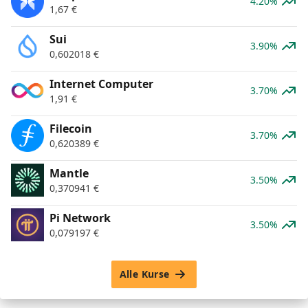
4.20%
1,67
€
Sui
3.90%
0,602018
€
Internet Computer
3.70%
1,91
€
Filecoin
3.70%
0,620389
€
Mantle
3.50%
0,370941
€
Pi Network
3.50%
0,079197
€
Alle Kurse