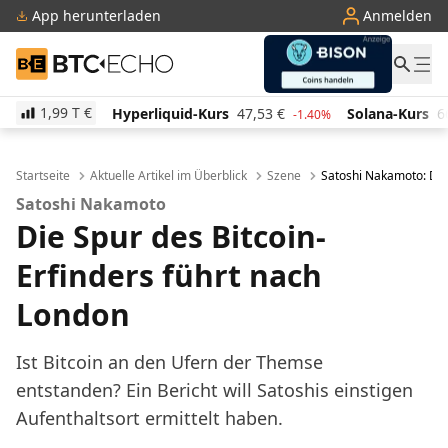
App herunterladen
Anmelden
BTC-ECHO
1,99 T
€
Hyperliquid-Kurs
47,53
€
Solana-Kurs
66,06
€
T
-1.40%
3.30%
Startseite
Aktuelle Artikel im Überblick
Szene
Satoshi Nakamoto: Die 
Satoshi Nakamoto
Die Spur des Bitcoin-
Erfinders führt nach
London
Ist Bitcoin an den Ufern der Themse
entstanden? Ein Bericht will Satoshis einstigen
Aufenthaltsort ermittelt haben.