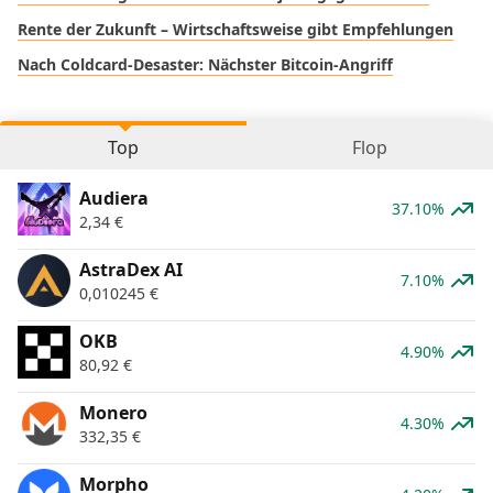
Rente der Zukunft – Wirtschaftsweise gibt Empfehlungen
Nach Coldcard-Desaster: Nächster Bitcoin-Angriff
Top
Flop
Audiera
37.10%
2,34
€
AstraDex AI
7.10%
0,010245
€
OKB
4.90%
80,92
€
Monero
4.30%
332,35
€
Morpho