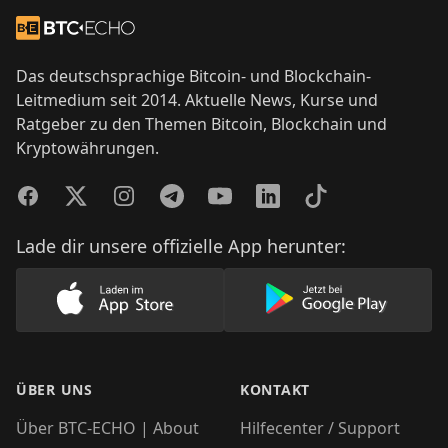
Footer
Zur Startseite
Das deutschsprachige Bitcoin- und Blockchain-
Leitmedium seit 2014. Aktuelle News, Kurse und
Ratgeber zu den Themen Bitcoin, Blockchain und
Kryptowährungen.
Facebook
Twitter
Instagram
Telegram
YouTube
LinkedIn
TikTok
Lade dir unsere offizielle App herunter:
Lade unsere App im AppStore herunter
Lade unsere App
ÜBER UNS
KONTAKT
Über BTC-ECHO | About
Hilfecenter / Support