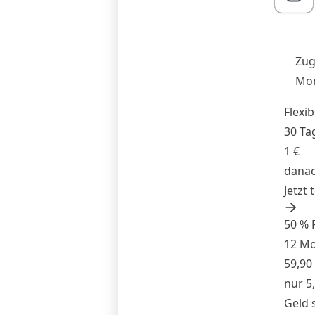
Zug
Mon
Flexib
30 Ta
1 €
danac
Jetzt 
50 % 
12 M
59,90
nur 5
Geld 