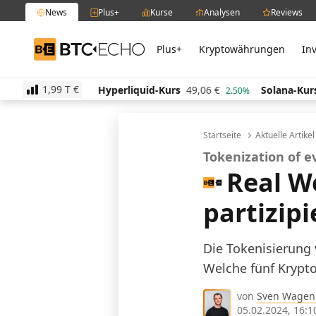
News
Plus+
Kurse
Analysen
Reviews
Plus+
Kryptowährungen
In
BTC-ECHO
1,99 T
€
14,00
€
Hyperliquid-Kurs
49,06
€
Solana-Kurs
64
-0.20%
2.50%
Startseite
Aktuelle Artike
Tokenization of 
Real Wo
partizip
Die Tokenisierung 
Welche fünf Krypt
von
Sven Wagen
05.02.2024, 16:1