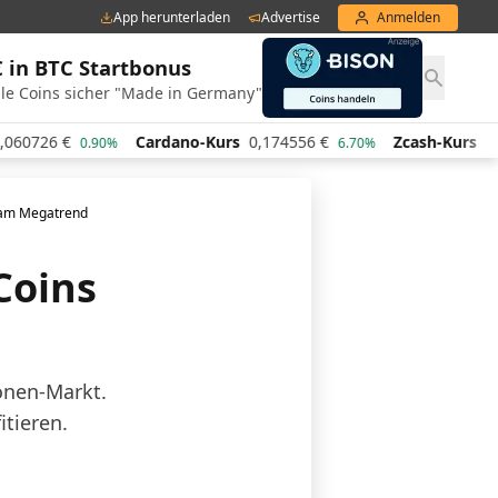
App herunterladen
Advertise
Anmelden
€ in BTC Startbonus
le Coins sicher "Made in Germany"
726
€
Cardano-Kurs
0,174556
€
Zcash-Kurs
443,41
0.90%
6.70%
n am Megatrend
Coins
ionen-Markt.
tieren.