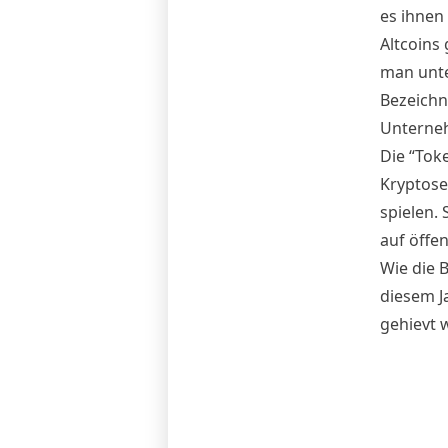
es ihnen
Altcoins
man unte
Bezeichn
Unterneh
Die “Tok
Kryptose
spielen.
auf öffe
Wie die 
diesem J
gehievt 
Im Nachf
teils we
Megatren