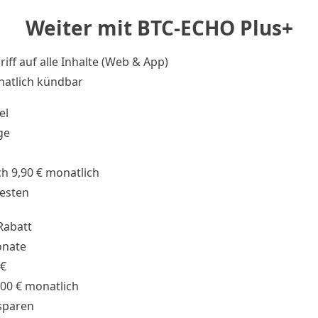
Weiter mit BTC-ECHO Plus+
riff auf alle Inhalte (Web & App)
atlich kündbar
el
ge
h 9,90 € monatlich
testen
Rabatt
onate
 €
,00 € monatlich
sparen