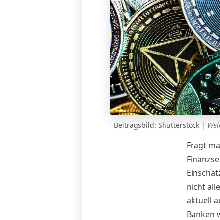
Beitragsbild: Shutterstock
|
Welc
Fragt ma
Finanzsek
Einschät
nicht al
aktuell a
Banken w