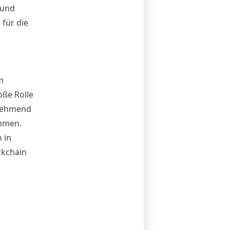
 und
 für die
m
ße Rolle
unehmend
ehmen.
 in
ckchain
anntere,
n dem
n.