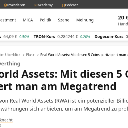
Investieren
Academy
Podcast
20 
vestment
MiCA
Politik
Szene
Meinung
Hand
,09
€
TRON-Kurs
0,284244
€
Dogecoin-Kurs
0,060
0.50%
0.20%
l im Überblick
Plus+
Real World Assets: Mit diesen 5 Coins partizipiert ma
everthing
rld Assets: Mit diesen 5 
iert man am Megatrend
von Real World Assets (RWA) ist ein potenzieller Bill
owährungen sich anbieten, um am Megatrend zu profi
knecht
0