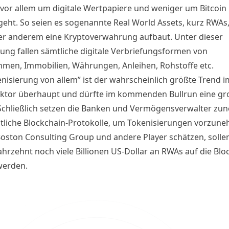
 vor allem um digitale Wertpapiere und weniger um Bitcoin
 geht. So seien es sogenannte Real World Assets, kurz RWAs,
r anderem eine Kryptoverwahrung aufbaut. Unter dieser
ung fallen sämtliche digitale Verbriefungsformen von
men, Immobilien, Währungen, Anleihen, Rohstoffe etc.
enisierung von allem” ist der wahrscheinlich größte Trend i
ktor überhaupt und dürfte im kommenden Bullrun eine gro
 Schließlich setzen die Banken und Vermögensverwalter z
ntliche Blockchain-Protokolle, um Tokenisierungen vorzun
Boston Consulting Group und andere Player schätzen, sollen
ahrzehnt noch viele Billionen US-Dollar an RWAs auf die Blo
werden.
olgenden werden daher fünf Kryptowährungen – teils bek
niger bekanntere – vorgestellt, die im besonderen Maße vo
d der Real World Asssets Tokenisierung profitieren dürfte