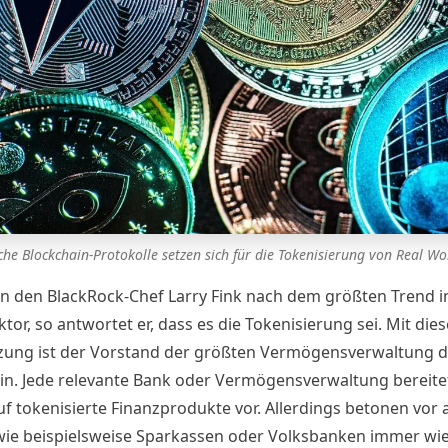
he Blockchain-Protokolle setzen sich für die Tokenisierung von Real Wo
n den BlackRock-Chef Larry Fink nach dem größten Trend 
tor, so antwortet er, dass es die Tokenisierung sei. Mit dies
zung ist der Vorstand der größten Vermögensverwaltung d
lein. Jede relevante Bank oder Vermögensverwaltung bereitet
uf tokenisierte Finanzprodukte vor. Allerdings betonen vor 
ie beispielsweise Sparkassen oder Volksbanken immer wie