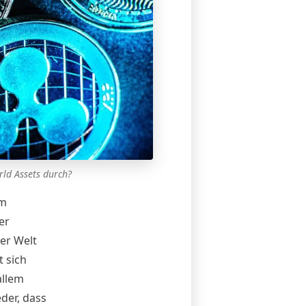
rld Assets durch?
im
er
er Welt
 sich
allem
der, dass