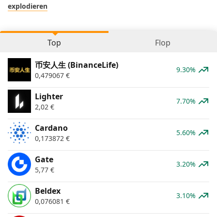
explodieren
Top
Flop
币安人生 (BinanceLife)
9.30%
0,479067
€
Lighter
7.70%
2,02
€
Cardano
5.60%
0,173872
€
Gate
3.20%
5,77
€
Beldex
3.10%
0,076081
€