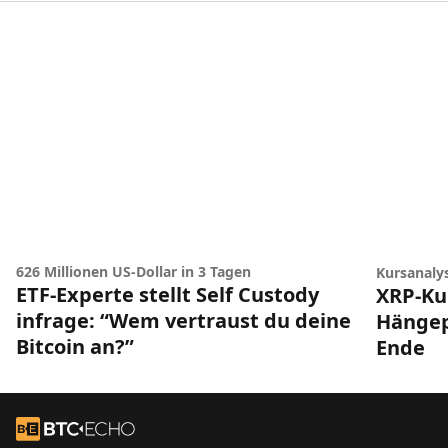
626 Millionen US-Dollar in 3 Tagen
Kursanaly
ETF-Experte stellt Self Custody
XRP-Ku
infrage: “Wem vertraust du deine
Hängep
Bitcoin an?”
Ende
Footer
Zur Startseite