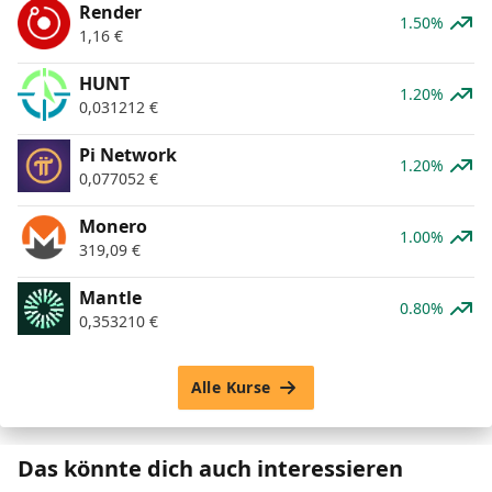
Render
1.50%
1,16
€
HUNT
1.20%
0,031212
€
Pi Network
1.20%
0,077052
€
Monero
1.00%
319,09
€
Mantle
0.80%
0,353210
€
Alle Kurse
Das könnte dich auch interessieren