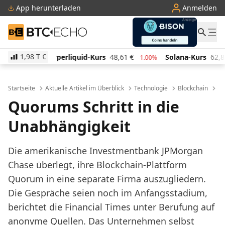
App herunterladen
Anmelden
BTC-ECHO
1,98 T
€
uid-Kurs
48,61
€
Solana-Kurs
62,82
€
TRON-Kurs
-1.00%
-1.90%
Startseite
Aktuelle Artikel im Überblick
Technologie
Blockchain
Qu
Quorums Schritt in die
Unabhängigkeit
Die amerikanische Investmentbank JPMorgan
Chase überlegt, ihre Blockchain-Plattform
Quorum in eine separate Firma auszugliedern.
Die Gespräche seien noch im Anfangsstadium,
berichtet die Financial Times unter Berufung auf
anonyme Quellen. Das Unternehmen selbst